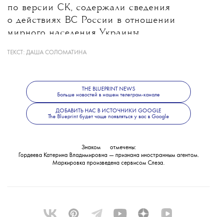
по версии СК, содержали сведения
о действиях ВС России в отношении
мирного населения Украины.
ТЕКСТ:
ДАША СОЛОМАТИНА
Какие именно материалы стали
основанием для уголовного дела, ведомство
не уточнило. В Следственном комитете
THE BLUEPRINT NEWS
также сообщили, что решается вопрос
Больше новостей в нашем телеграм-канале
об объявлении журналистки
ДОБАВИТЬ НАС В ИСТОЧНИКИ GOOGLE
The Blueprint будет чаще появляться у вас в Google
в международный розыск.
Знаком
💧
отмечены:
Гордеева Катерина Владимировна — признана иностранным агентом.
Маркировка произведена сервисом
Слеза
.