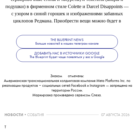
подушки) в фирменном стиле Colette и Darcel Disappoints —
с узором в синий горошек и изображениями забавных
циклопов Редмана. Приобрести вещи можно будет в
магазине IKEA La Madeleine в Париже и на
сайте
.
THE BLUEPRINT NEWS
Больше новостей в нашем телеграм-канале
ДОБАВИТЬ НАС В ИСТОЧНИКИ GOOGLE
The Blueprint будет чаще появляться у вас в Google
Знаком
💧
отмечены:
Американская транснациональная холдинговая компания Meta Platforms Inc. по
реализации продуктов ‒ социальных сетей Facebook и Instagram — запрещена на
территории России.
Маркировка произведена сервисом
Слеза
.
НОВОСТИ
•
СОБЫТИЯ
07 АВГУСТА 2026
T