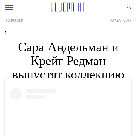
НОВОСТИ
03 МАЯ 2019
T
Сара Андельман и
Крейг Редман
выпустят коллекцию
для IKEA