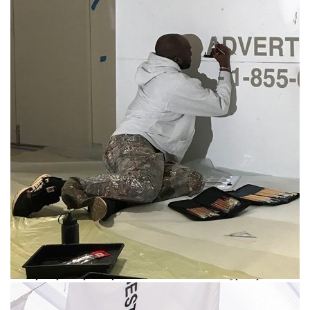
В чикагском Музее современного искусства 10 июня
открывается выставка, посвященная
Верджилу Абло
.
Сценографию экспозиции Figures of Speech разрабатывает
Самир Бантал, директор AMO, исследовательской дизайн-
лаборатории при бюро OMA Рема Колхаса. Куратор Майкл
Дарлинг собирает главные проекты Верджила Абло как
художника, который работает на стыке моды, дизайна,