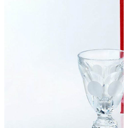
Comme des Garçons переосмыслили классический бокал
Harcour, который мануфактура Baccarat создает с 1841 года.
Чаша из прозрачного хрусталя покрыта узнаваемым горохом
CdG в матовой отделке, а шестигранное основание бокала
отмечено гравировкой Comme des Garçons. Также в рамках
коллаборации CdG подготовили специальные футболки
Harcourt Glass. Они будут выпущены на мероприятии в