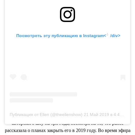
💧
 Посмотреть эту публикацию в
 Instagram<
 /div>
Публикация от Ellen (@theellenshow)
21 Май 2019 в 4:45 PDT
Эллен Дедженерес продлила контракт на производство
авторского шоу на три года, несмотря на то, что ранее
рассказала о планах закрыть его в 2019 году. Во время эфира