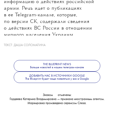
информацию о действиях российской
армии. Речь идет о публикациях
в ее Telegram-канале, которые,
по версии СК, содержали сведения
о действиях ВС России в отношении
мирного населения Украины.
ТЕКСТ:
ДАША СОЛОМАТИНА
Какие именно материалы стали
основанием для уголовного дела, ведомство
не уточнило. В Следственном комитете
THE BLUEPRINT NEWS
также сообщили, что решается вопрос
Больше новостей в нашем телеграм-канале
об объявлении журналистки
ДОБАВИТЬ НАС В ИСТОЧНИКИ GOOGLE
The Blueprint будет чаще появляться у вас в Google
в международный розыск.
Знаком
💧
отмечены:
Гордеева Катерина Владимировна — признана иностранным агентом.
Маркировка произведена сервисом
Слеза
.