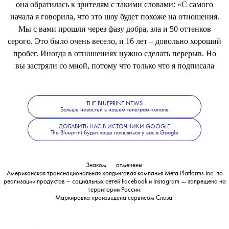
она обратилась к зрителям с такими словами: «С самого
начала я говорила, что это шоу будет похоже на отношения.
Мы с вами прошли через фазу добра, зла и 50 оттенков
серого. Это было очень весело, и 16 лет – довольно хороший
пробег. Иногда в отношениях нужно сделать перерыв. Но
вы застряли со мной, потому что только что я подписала
контракт еще на три года».
Больше об Эллен Дедженерес читайте
тут
.
THE BLUEPRINT NEWS
Больше новостей в нашем телеграм-канале
ДОБАВИТЬ НАС В ИСТОЧНИКИ GOOGLE
The Blueprint будет чаще появляться у вас в Google
Знаком
💧
отмечены:
Американская транснациональная холдинговая компания Meta Platforms Inc. по
реализации продуктов ‒ социальных сетей Facebook и Instagram — запрещена на
территории России.
Маркировка произведена сервисом
Слеза
.