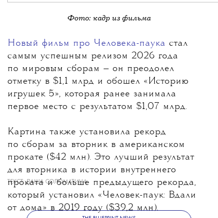
Фото: кадр из фильма
Новый фильм про Человека-паука
стал
самым успешным релизом 2026 года
по мировым сборам
— он преодолел
отметку в $1,1 млрд и обошел «Историю
игрушек 5», которая ранее занимала
первое место с результатом $1,07 млрд.
Картина также установила рекорд
по сборам за вторник в американском
прокате ($42 млн). Это лучший результат
для вторника в истории внутреннего
проката и больше предыдущего рекорда,
ТЕКСТ:
ДАША СОЛОМАТИНА
который установил «Человек-паук: Вдали
от дома» в 2019 году ($39,2 млн).