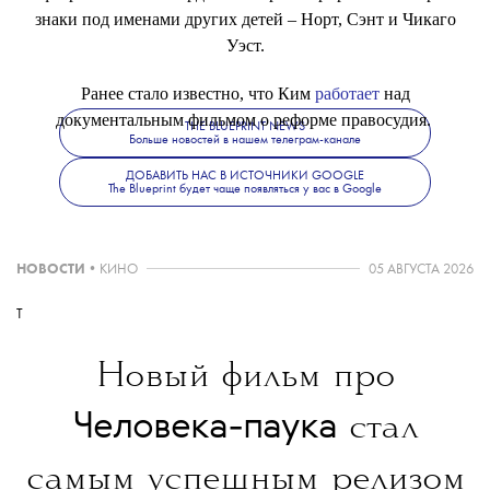
знаки под именами других детей – Норт, Сэнт и Чикаго
Уэст.
Ранее стало известно, что Ким
работает
над
документальным фильмом о реформе правосудия.
THE BLUEPRINT NEWS
Больше новостей в нашем телеграм-канале
ДОБАВИТЬ НАС В ИСТОЧНИКИ GOOGLE
The Blueprint будет чаще появляться у вас в Google
НОВОСТИ
•
КИНО
05 АВГУСТА 2026
T
Новый фильм про
Человека-паука
стал
самым успешным релизом