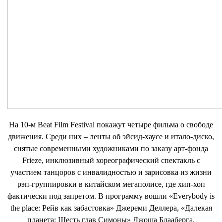
На 10-м Beat Film Festival покажут четыре фильма о свободе
движения. Среди них – ленты об эйсид-хаусе и итало-диско,
снятые современными художниками по заказу арт-фонда
Frieze, инклюзивный хореографический спектакль с
участием танцоров с инвалидностью и зарисовка из жизни
рэп-группировки в китайском мегаполисе, где хип-хоп
фактически под запретом. В программу вошли «Everybody is
the place: Рейв как забастовка» Джереми Деллера, «Далекая
планета: Шесть глав Симоны» Джоша Блааберга,