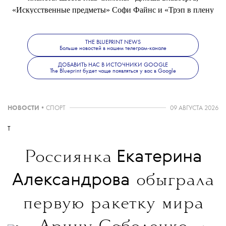
«Искусственные предметы» Софи Файнс и «Трэп в плену
города тысячи гор» Дэвида Вербека. В этих работах авторы
рассматривают музыку и ритм через призму искусства и
THE BLUEPRINT NEWS
политики.
Больше новостей в нашем телеграм-канале
ДОБАВИТЬ НАС В ИСТОЧНИКИ GOOGLE
The Blueprint будет чаще появляться у вас в Google
НОВОСТИ
•
СПОРТ
09 АВГУСТА 2026
T
Екатерина
Россиянка
Александрова
обыграла
первую ракетку мира