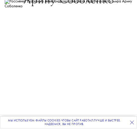
Арину Соболенко
МЫ ИСПОЛЬЗУЕМ ФАЙЛЫ COOKIES ЧТОБЫ САЙТ РАБОТАЛ ЛУЧШЕ И БЫСТРЕЕ.
ПОДПИСЫВАЙТЕСЬ
НА НАШУ
ВЕЧЕРНЮЮ РАССЫЛКУ
НАДЕЕМСЯ, ВЫ НЕ ПРОТИВ.