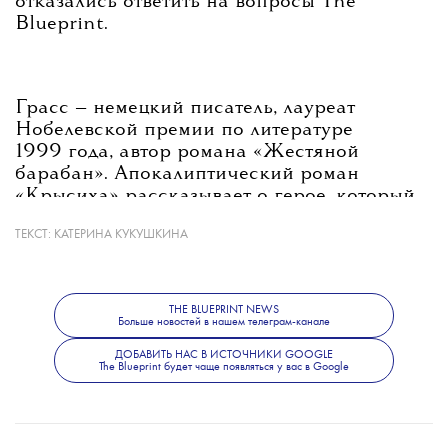
отказались ответить на вопросы The
Blueprint.
Грасс — немецкий писатель, лауреат
Нобелевской премии по литературе
1999 года, автор романа «Жестяной
барабан». Апокалиптический роман
«Крысиха» рассказывает о герое, который
ведет разговор с крысой, выжившей после
ТЕКСТ:
КАТЕРИНА КУКУШКИНА
гибели человечества. Книга впервые вышла
в 1986 году и ранее не издавалась
на русском.
THE BLUEPRINT NEWS
Больше новостей в нашем телеграм-канале
ДОБАВИТЬ НАС В ИСТОЧНИКИ GOOGLE
Последние месяцы книжная индустрия
The Blueprint будет чаще появляться у вас в Google
в России живет в условиях пристального
наблюдения и цензуры. С 1 марта 2026
года вступил в силу закон о маркировке