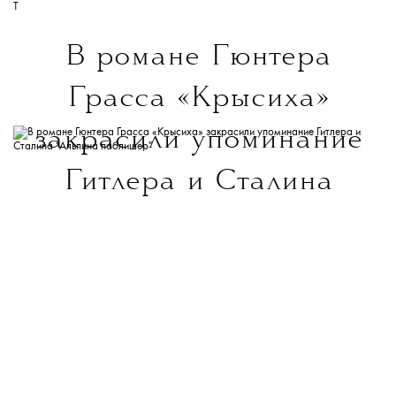
T
В романе Гюнтера
Грасса «Крысиха»
закрасили упоминание
Гитлера и Сталина