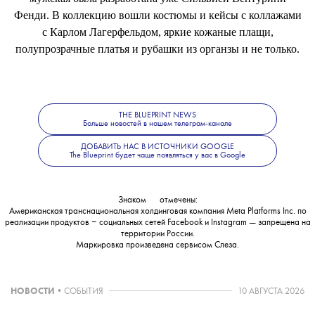
Фенди. В коллекцию вошли костюмы и кейсы с коллажами
с Карлом Лагерфельдом, яркие кожаные плащи,
полупрозрачные платья и рубашки из органзы и не только.
Последний раз Fendi проводили показ в Китае в 2007 году
— он прошел на участке Великой Китайской стены.
Следующее шоу Fendi
пройдет
4 июля в Риме, на нем
THE BLUEPRINT NEWS
Больше новостей в нашем телеграм-канале
покажут кутюрную коллекцию бренда.
ДОБАВИТЬ НАС В ИСТОЧНИКИ GOOGLE
The Blueprint будет чаще появляться у вас в Google
Знаком
💧
отмечены:
Американская транснациональная холдинговая компания Meta Platforms Inc. по
реализации продуктов ‒ социальных сетей Facebook и Instagram — запрещена на
территории России.
Маркировка произведена сервисом
Слеза
.
НОВОСТИ
•
СОБЫТИЯ
10 АВГУСТА 2026