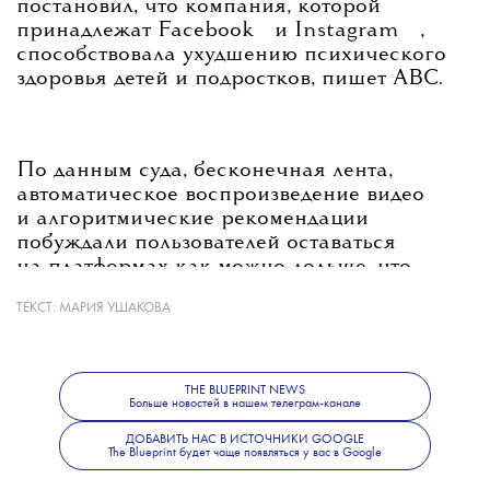
постановил, что компания, которой
💧
💧
принадлежат
Facebook
и
Instagram
,
способствовала ухудшению психического
здоровья детей и подростков, пишет ABC.
По данным суда, бесконечная лента,
автоматическое воспроизведение видео
и алгоритмические рекомендации
побуждали пользователей оставаться
на платформах как можно дольше, что
в конечном итоге приводило к повышенной
ТЕКСТ:
МАРИЯ УШАКОВА
тревожности, депрессии и расстройствам
пищевого поведения.
THE BLUEPRINT NEWS
Больше новостей в нашем телеграм-канале
💧
В
Meta
с вердиктом не согласились
ДОБАВИТЬ НАС В ИСТОЧНИКИ GOOGLE
и заявили, что намерены его обжаловать.
The Blueprint будет чаще появляться у вас в Google