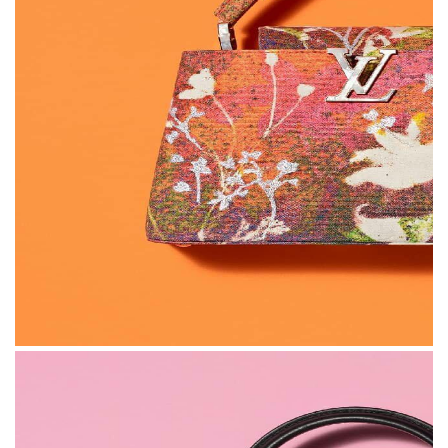
Бренд Louis Vuitton в коллаборации с шестью художниками
выпустил коллекцию сумок Atry Capucines. Над ней