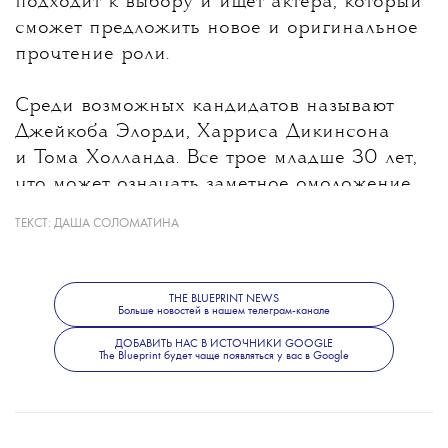
подходит к выбору и ищет актера, который
сможет предложить новое и оригинальное
прочтение роли.
Среди возможных кандидатов называют
Джейкоба Элорди, Харриса Дикинсона
и Тома Холланда. Все трое младше 30 лет,
что может означать заметное омоложение
героя после Дэниела Крейга, которому
ТЕКСТ:
ДАША СОЛОМАТИНА
на момент выхода последнего фильма
о Бонде было 53 года. При этом создатели
не исключают, что роль получит
THE BLUEPRINT NEWS
Больше новостей в нашем телеграм-канале
неизвестный широкой публике актер.
Режиссером следующего фильма станет
ДОБАВИТЬ НАС В ИСТОЧНИКИ GOOGLE
The Blueprint будет чаще появляться у вас в Google
Дени Вильнев.