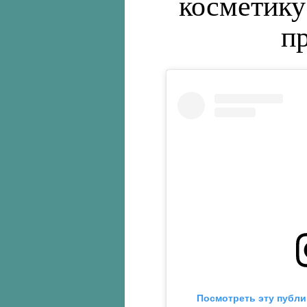
НОВОСТИ
T
Беллу Хади
— тепе
косметику
п