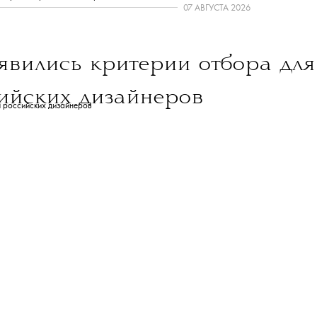
NEWS
ДОБАВИТЬ НАС В ИСТОЧНИКИ GOOGLE
леграм-канале
The Blueprint будет чаще появляться у вас в Google
Знаком
💧
отмечены:
олдинговая компания Meta Platforms Inc. по реализации продуктов ‒
cebook и Instagram — запрещена на территории России.
кировка произведена сервисом
Слеза
.
07 АВГУСТА 2026
вились критерии отбора для
ийских дизайнеров