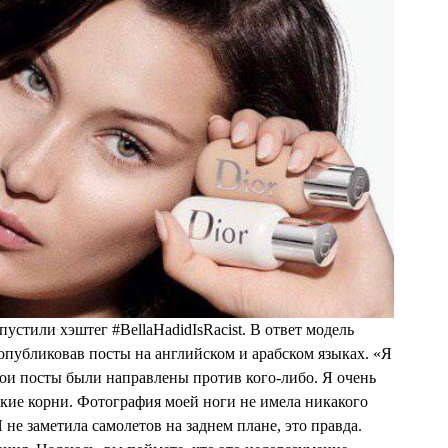
ies, приняв фотографию за оскорбление — в арабской
казывают в знак неуважения. Протестуя, пользователи
ные бренды, с которыми сотрудничает Белла Хадид, и
 косметику Dior, амбассадором которой недавно стала
модель.