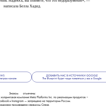
пустили хэштег #BellaHadidIsRacist. В ответ модель
опубликовав посты на английском и арабском языках. «Я
мои посты были направлены против кого-либо. Я очень
кие корни. Фотография моей ноги не имела никакого
 не заметила самолетов на заднем плане, это правда.
ия. Надеюсь, вы поймете, что это недоразумение», —
написала Белла Хадид.