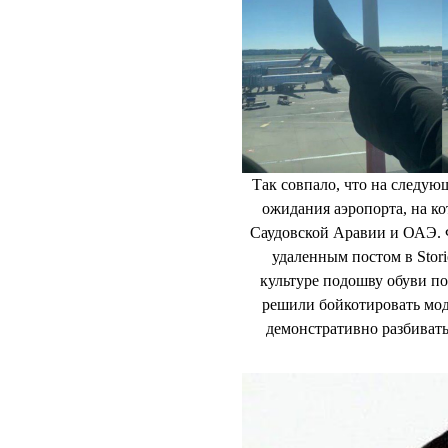
появился
пост
о том, что п
Публикация от ? (@bellaha
информацию
Так совпало, что на следую
ожидания аэропорта, на ко
Саудовской Аравии и ОАЭ. 