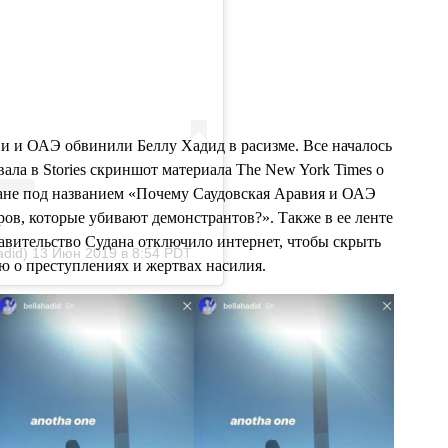
💧
икацию в
 Instagram<
 /div>
 и ОАЭ обвинили Беллу Хадид в расизме. Все началось
вала в Stories скриншот материала The New York Times о
ане под названием «Почему Саудовская Аравия и ОАЭ
в, которые убивают демонстрантов?». Также в ее ленте