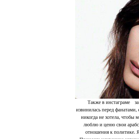
удаленным постом в Stor
культуре подошву обуви по
решили бойкотировать мод
демонстративно разбивать