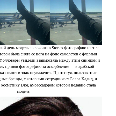
равительство Судана отключило интернет, чтобы скрыть
did)
13 Июн 2019 в 8:54 PDT
 о преступлениях и жертвах насилия.
щий день модель выложила в Stories фотографию из зала
торой была снята ее нога на фоне самолетов с флагами
Фолловеры увидели взаимосвязь между этим снимком и