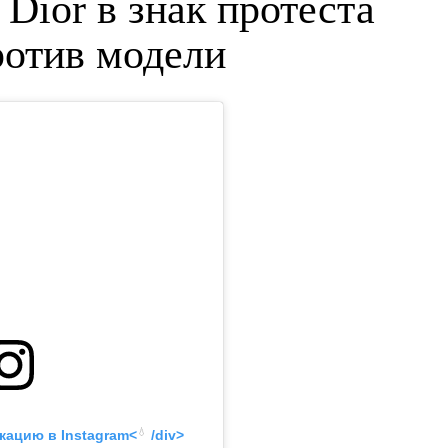
18 ИЮНЯ 2019
д обвинили в расизме
рь все разбивают
 Dior в знак протеста
ротив модели