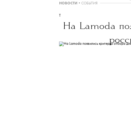
THE BLUEPRINT 
Больше новостей в нашем те
Американская транснациональная х
социальных сетей Fa
Мар
НОВОСТИ
•
СОБЫТИЯ
T
На Lamoda поя
росс