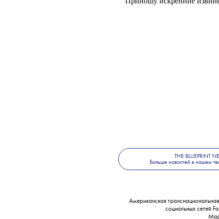
💧
Также в
инстаграме
за
извинилась перед фанатами, 
никогда не хотела, чтобы 
люблю и ценю свои арабс
отношения к политике. Я
Приношу искренние извинен