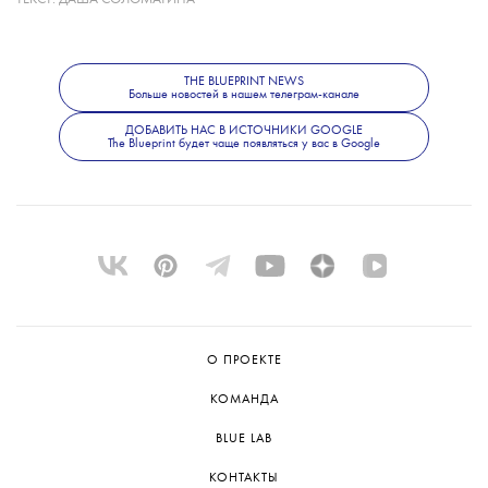
на момент выхода последнего фильма
о Бонде было 53 года. При этом создатели
не исключают, что роль получит
THE BLUEPRINT NEWS
Больше новостей в нашем телеграм-канале
неизвестный широкой публике актер.
Режиссером следующего фильма станет
ДОБАВИТЬ НАС В ИСТОЧНИКИ GOOGLE
The Blueprint будет чаще появляться у вас в Google
Дени Вильнев.
О ПРОЕКТЕ
КОМАНДА
BLUE LAB
КОНТАКТЫ