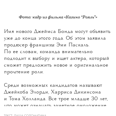
Фото: кадр из фильма «Казино “Рояль”»
Имя нового Джеймса Бонда могут объявить
уже до конца этого года
. Об этом заявила
продюсер франшизы Эми Паскаль.
По ее словам, команда внимательно
подходит к выбору и ищет актера, который
сможет предложить новое и оригинальное
прочтение роли.
Среди возможных кандидатов называют
Джейкоба Элорди, Харриса Дикинсона
и Тома Холланда. Все трое младше 30 лет,
что может означать заметное омоложение
героя после Дэниела Крейга, которому
ТЕКСТ:
ДАША СОЛОМАТИНА