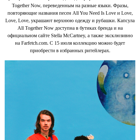
Together Now, переведенным на разные языки. Фразы,
повторяющие названия песен All You Need Is Love и Love,
Love, Love, украшают верхнюю одежду и рубашки. Капсула
All Together Now доступна в бутиках бренда и на
официальном сайте Stella McCartney, а также эксклюзивно
на Farfetch.com. С 15 июля коллекцию можно будет
приобрести в избранных ритейлерах.
Ранее Farfetch и лондонский бутик винтажной одежды
House of Liza выпустили архивные модели Вальтера ван
Бейрендонка, одного из участников «антверпенской
шестерки».
Здесь
можно почитать, что он рассказал о
коллекции.