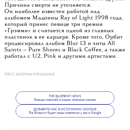
Причина смерти не уточняется.
Он наиболее известен работой над
альбомом Мадонны Ray of Light 1998 года,
который принес певице три премии
«Грэмми» и считается одной из главных
пластинок в ее карьере. Кроме того, Орбит
продюсировал альбом Blur 13 и хиты All
Saints — Pure Shores и Black Coffee, а также
работал с U2, Pink и другими артистами.
ТЕКСТ:
КАТЕРИНА КУКУШКИНА
Помимо продюсерской работы, Орбит
выпускал собственную музыку. Его
последним альбомом стал The Painter,
THE BLUEPRINT NEWS
вышедший в 2022 году.
Больше новостей в нашем телеграм-канале
ДОБАВИТЬ НАС В ИСТОЧНИКИ GOOGLE
The Blueprint будет чаще появляться у вас в Google