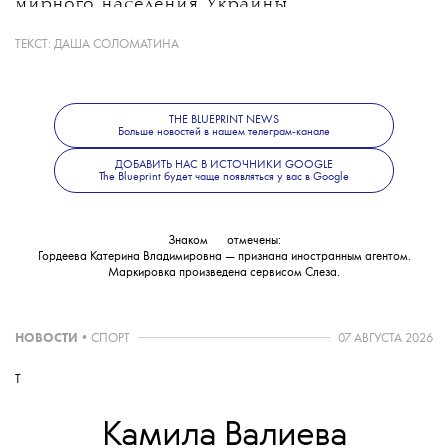
мирного населения Украины.
ТЕКСТ:
ДАША СОЛОМАТИНА
Какие именно материалы стали
основанием для уголовного дела, ведомство
не уточнило. В Следственном комитете
THE BLUEPRINT NEWS
также сообщили, что решается вопрос
Больше новостей в нашем телеграм-канале
об объявлении журналистки
ДОБАВИТЬ НАС В ИСТОЧНИКИ GOOGLE
The Blueprint будет чаще появляться у вас в Google
в международный розыск.
Знаком
💧
отмечены:
Гордеева Катерина Владимировна — признана иностранным агентом.
Маркировка произведена сервисом
Слеза
.
НОВОСТИ
•
СПОРТ
07 АВГУСТА 2026
T
Камила Валиева