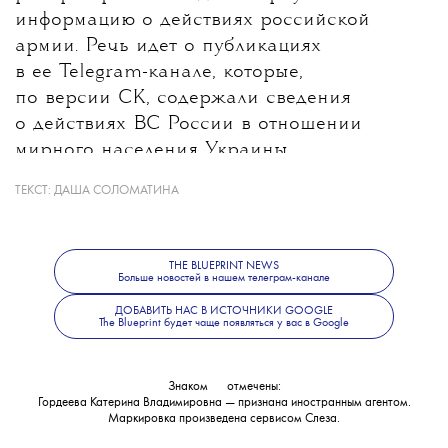
информацию о действиях российской
армии. Речь идет о публикациях
в ее Telegram-канале, которые,
по версии СК, содержали сведения
о действиях ВС России в отношении
мирного населения Украины.
ТЕКСТ:
ДАША СОЛОМАТИНА
Какие именно материалы стали
основанием для уголовного дела, ведомство
не уточнило. В Следственном комитете
THE BLUEPRINT NEWS
также сообщили, что решается вопрос
Больше новостей в нашем телеграм-канале
об объявлении журналистки
ДОБАВИТЬ НАС В ИСТОЧНИКИ GOOGLE
The Blueprint будет чаще появляться у вас в Google
в международный розыск.
Знаком
💧
отмечены:
Гордеева Катерина Владимировна — признана иностранным агентом.
Маркировка произведена сервисом
Слеза
.