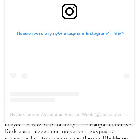
💧
 Посмотреть эту публикацию в
 Instagram<
 /div>
Объявлены некоторые участники третьей
Amsterdam Fashion Week, которая пройдет
с 5 по 7 сентября в Музейном квартале
Амстердама. Шоу открытия — показ Рональда ван
Публикация от Amsterdam Fashion Week (@amsterdamfashionweek)
дер Кемпа — состоится в Музее современного
искусства MoCo. В пятницу 6 сентября в Nieuwe
Kerk свои коллекции представят лауреаты
конкурса Lichting разных лет Ферри Шиффелерс