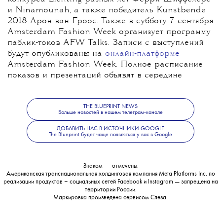
и Ninamounah, а также победитель Kunstbende
2018 Арон ван Гроос. Также в субботу 7 сентября
Amsterdam Fashion Week организует программу
паблик-токов AFW Talks. Записи с выступлений
будут опубликованы на
онлайн-платформе
Amsterdam Fashion Week. Полное расписание
показов и презентаций объявят ​в середине
августа.
THE BLUEPRINT NEWS
Больше новостей в нашем телеграм-канале
ДОБАВИТЬ НАС В ИСТОЧНИКИ GOOGLE
The Blueprint будет чаще появляться у вас в Google
Знаком
💧
отмечены:
Американская транснациональная холдинговая компания Meta Platforms Inc. по
реализации продуктов ‒ социальных сетей Facebook и Instagram — запрещена на
территории России.
Маркировка произведена сервисом
Слеза
.