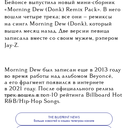
Бейонсе выпустила новый мини-сборник
«Morning Dew (Donk) Remix Pack». В него
вошли четыре трека; все они — ремиксы
на сингл Morning Dew (Donk), который
вышел месяц назад. Две версии певица
записала вместе со своим мужем, рэпером
Jay-Z.
Morning Dew был записан еще в 2013 году
во время работы над альбомом Beyoncé,
а его фрагмент появился в интернете
в 2021 году. После официального релиза
трек вошел в топ-10 рейтинга Billboard Hot
ТЕКСТ:
МАРИЯ УШАКОВА
R&B/Hip-Hop Songs.
THE BLUEPRINT NEWS
Больше новостей в нашем телеграм-канале