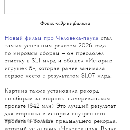
Фото: кадр из фильма
Новый фильм про Человека-паука
стал
самым успешным релизом 2026 года
по мировым сборам
— он преодолел
отметку в $1,1 млрд и обошел «Историю
игрушек 5», которая ранее занимала
первое место с результатом $1,07 млрд.
Картина также установила рекорд
по сборам за вторник в американском
прокате ($42 млн). Это лучший результат
для вторника в истории внутреннего
проката и больше предыдущего рекорда,
ТЕКСТ:
ДАША СОЛОМАТИНА
который установил «Человек-паук: Вдали