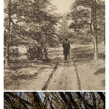
Фотографии Евгения Вишнякова, Николая
Мещерина, Игоря Грабаря, Александра
Родченко и других — на выставке
«Природа фотографии» в Третьяковской
галерее.
Проект создан при участии
победителей конкурса Huawei XMAGE.
В экспозицию вошли около 130 работ более
30 авторов — от конца XIX века до наших
дней. Выставка показывает, как фотография
прошла путь от изображения природы
в традициях живописи до самостоятельного
художественного языка. Среди
представленных работ — пикториализм
Николая Андреева, пейзажи Валаама
Анатолия Ерина, эксперименты
с композицией и ракурсом Александра
Родченко, панорамы Николая Кулебякина,