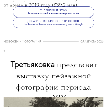
от дома» в 2019 году ($39,2 млн).
THE BLUEPRINT NEWS
Больше новостей в нашем телеграм-канале
ДОБАВИТЬ НАС В ИСТОЧНИКИ GOOGLE
The Blueprint будет чаще появляться у вас в Google
НОВОСТИ
•
ФОТОГРАФИЯ
05 АВГУСТА 2026
T
Третьяковка
представит
выставку пейзажной
фотографии периода
с конца XIX века