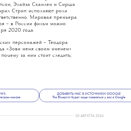
es появился первый трейлер
еты Гервиг. Фильм является
нного романа Луизы Мэй
о в период с 1868 по 1869 год.
ория жизни четырех сестер
Бет и Эмми. Их играют
тсон, Элайза Сканлен и Сирша
эрил Стрип исполняют роли
тветственно. Мировая премьера
ря – в России фильм можно
аря 2020 года.
ских персонажей – Теодора
зда «Зови меня своим именем»
почему за ним стоит следить,