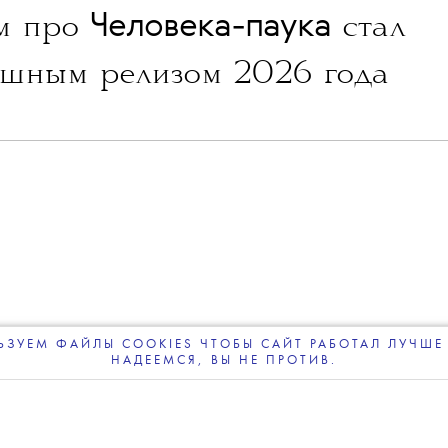
NEWS
ДОБАВИТЬ НАС В ИСТОЧНИКИ GOOGLE
леграм-канале
The Blueprint будет чаще появляться у вас в Google
05 АВГУСТА 2026
Человека-паука
м про
стал
шным релизом 2026 года
ЗУЕМ ФАЙЛЫ COOKIES ЧТОБЫ САЙТ РАБОТАЛ ЛУЧШЕ 
НАДЕЕМСЯ, ВЫ НЕ ПРОТИВ.
ПОДПИСЫВАЙТЕСЬ
НА НАШУ
ВЕЧЕРНЮЮ РАССЫЛКУ