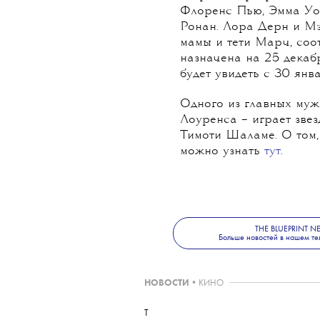
На канале Sony Pictur
«Маленьких женщин» Гр
экранизацией одноиме
Олкотт, опубликованног
В центре сюжета – ист
Марч –Маргарет, Джо, 
Флоренс Пью, Эмма Уо
Ронан. Лора Дерн и М
мамы и тети Марч, соо
назначена на 25 декаб
будет увидеть с 30 янв
Одного из главных муж
Лоуренса – играет зве
Тимоти Шаламе. О том, 
можно узнать
тут
.