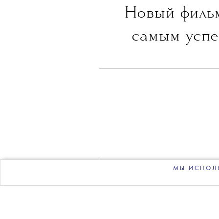
THE BLUEPRINT 
Больше новостей в нашем те
НОВОСТИ
•
КИНО
T
Новый филь
самым успе
МЫ ИСПОЛЬ