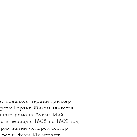
13 АВГУСТА 2019
ервый трейлер
х женщин» Греты
Гервиг