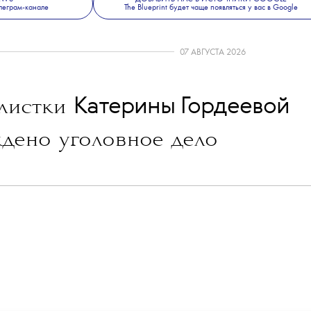
леграм-канале
The Blueprint будет чаще появляться у вас в Google
07 АВГУСТА 2026
💧
Катерины Гордеевой
листки
дено уголовное дело