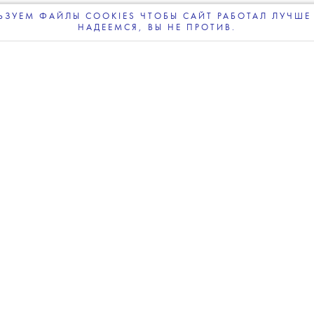
ЗУЕМ ФАЙЛЫ COOKIES ЧТОБЫ САЙТ РАБОТАЛ ЛУЧШЕ 
НАДЕЕМСЯ, ВЫ НЕ ПРОТИВ.
ПОДПИСЫВАЙТЕСЬ
НА НАШУ
ВЕЧЕРНЮЮ РАССЫЛКУ
anov/TASS
💧
ерины Гордеевой
возбуждено уголовное дело,
К.
Гордеева распространила недостоверную
российской армии. Речь идет о публикациях
торые, по версии СК, содержали сведения
 отношении мирного населения Украины.