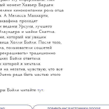
ый момент Хавьер Бардем
телями кинокомпании роль отца
а. А Мелисса Маккарти,
вквафина проходят
 ведьмы Урсулы, лучшего
лаундера и чайки Скаттла.
ме, который мы увидим
евица Холли Бэйли. После того,
ль, пользователи соцсетей
ерекрашивать» традиционно
днях Бэйли ответила
о которой я мечтала.
на негатив, чувствую, что все
Очень рада быть частью этого
еры Бэйли читайте
тут
.
NEWS
ДОБАВИТЬ НАС В ИСТОЧНИКИ GOOGLE