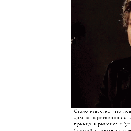
Стало известно, что пе
долгих переговоров с D
принца в римейке «Рус
близкий к звезде, подт