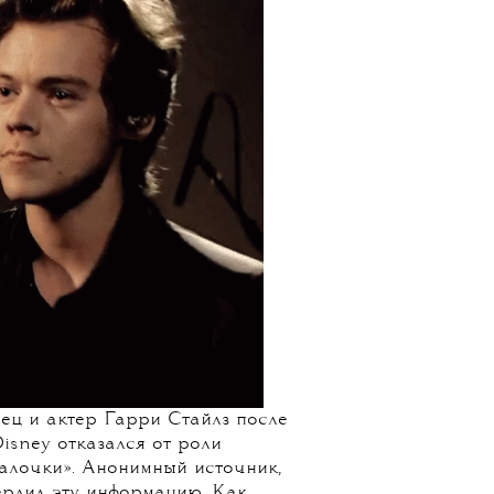
вец и актер Гарри Стайлз после
isney отказался от роли
алочки». Анонимный источник,
вердил эту информацию. Как