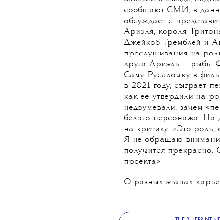
сообщают СМИ, в данн
обсуждает с представи
Ариэля, короля Тритон
Джейкоб Тремблей и А
прослушивания на роли
друга Ариэль — рыбы Ф
Саму Русалочку в филь
в 2021 году, сыграет п
как ее утвердили на ро
недоумевали, зачем «п
белого персонажа. На 
на критику: «Это роль, 
Я не обращаю внимания 
получится прекрасно. 
проекта».
О разных этапах карь
THE BLUEPRINT 