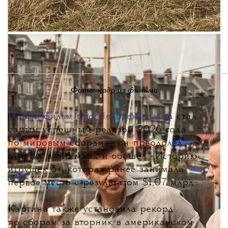
Фото: кадр из фильма
Новый фильм про Человека-паука
стал
самым успешным релизом 2026 года
по мировым сборам
— он преодолел
отметку в $1,1 млрд и обошел «Историю
игрушек 5», которая ранее занимала
первое место с результатом $1,07 млрд.
Картина также установила рекорд
по сборам за вторник в американском