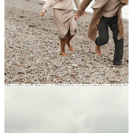
Российский бренд 12Storeez анонсировал первую
мужскую коллекцию. В нее войдут базовые
модели: брюки на эластичном поясе, прямые
джинсы, футболки, рубашки, а также джемперы и
водолазки из мериносовой шерсти, кашемира и
шелка. Еще 12Storeez готовят верхнюю одежду
для мужчин: пальто, парки и пуховики. «Мы
стремились разработать гардероб, с помощью