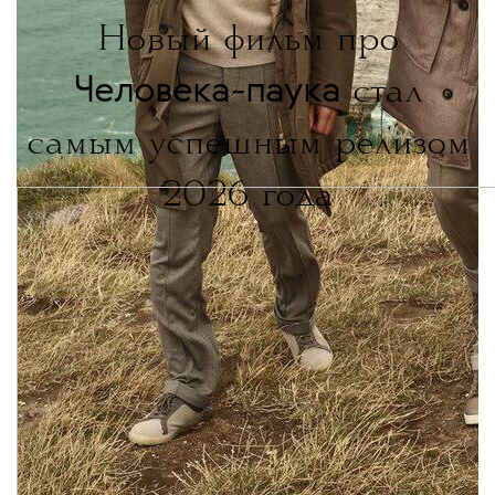
Новый фильм про
Человека-паука
стал
самым успешным релизом
2026 года