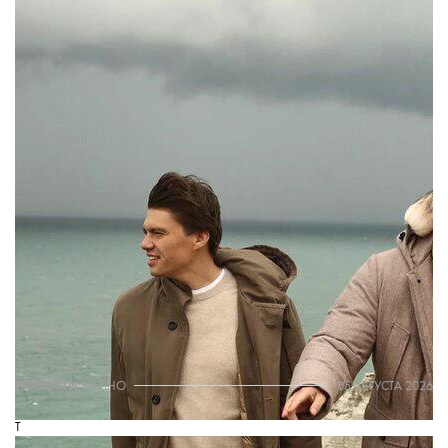
которого вопрос "Что надеть?" будет решаться за
пару минут. Эти вещи удобны и сочетаются между
собой. С одной стороны, они сделаны в духе
современных трендов, с другой
—
достаточно
просты, чтобы оставаться актуальными не один
сезон», — рассказала соосновательница бренда
Ирина Голомаздина. Мужская коллекция
поступит в продажу 3 сентября.
THE BLUEPRINT NEWS
Больше новостей в нашем телеграм-канале
ДОБАВИТЬ НАС В ИСТОЧНИКИ GOOGLE
The Blueprint будет чаще появляться у вас в Google
НОВОСТИ
•
КИНО
05 АВГУСТА 2026
T