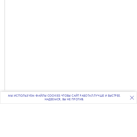
МЫ ИСПОЛЬЗУЕМ ФАЙЛЫ COOKIES ЧТОБЫ САЙТ РАБОТАЛ ЛУЧШЕ И БЫСТРЕЕ.
ПОДПИСЫВАЙТЕСЬ
НА НАШУ
ВЕЧЕРНЮЮ РАССЫЛКУ
НАДЕЕМСЯ, ВЫ НЕ ПРОТИВ.
Фото: Sergei Savostyanov/TASS
💧
Против журналистки
Катерины Гордеевой