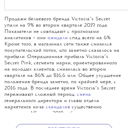
Продажи бельевого бренда Victoria''s Secret
упали на 9% во втором квартале 2019 года.
Показатели не совпадают с прогнозами
аналитиков – они
ожидали
спад всего на 6%.
Кроме того, в магазинах сети также снизился
покупательский поток, что заметно сказалось на
прибыли. Операционная прибыль Victoria''s
Secret Pink, сегмента марки, ориентированного
на молодых клиентов, снизилась во втором
квартале на 86% до $16,6 млн. Общее ухудшение
положения бренда заметно, по крайней мере, с
2016 года. В последнее время Victoria''s Secret
переживают сложный период:
смена
генерального директора и главы отдела
маркетинга из-за
скандалов
существенно
навредили VS – и в 2019-м бренд
отказался
проведения от ежегодного шоу.