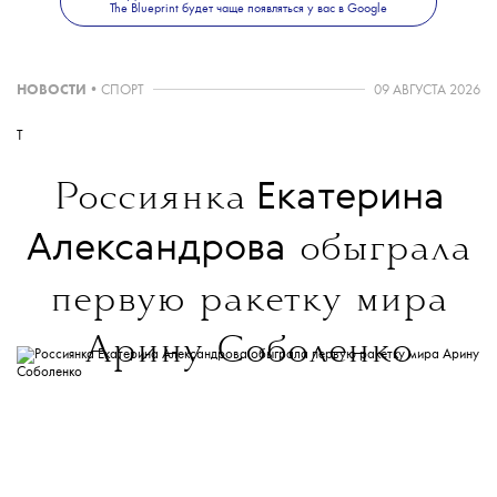
The Blueprint будет чаще появляться у вас в Google
НОВОСТИ
•
СПОРТ
09 АВГУСТА 2026
T
Екатерина
Россиянка
Александрова
обыграла
первую ракетку мира
Арину Соболенко