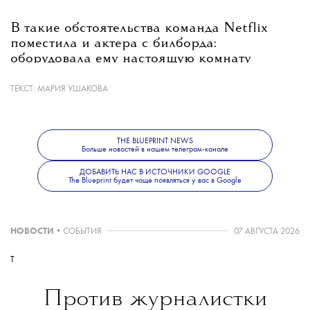
В такие обстоятельства команда Netflix
поместила и актера с билборда:
оборудовала ему настоящую комнату
на высоте 9 метров на бульваре Сансет,
снабдила хлопьями и газетами и вручила
ТЕКСТ:
МАРИЯ УШАКОВА
белую доску, на которой мужчина оставлял
послания.
THE BLUEPRINT NEWS
Больше новостей в нашем телеграм-канале
ДОБАВИТЬ НАС В ИСТОЧНИКИ GOOGLE
Пока непонятно, какой эффект это окажет
The Blueprint будет чаще появляться у вас в Google
на просмотры фильма, но Марина
Абрамович, думаем, такой эксперимент
точно одобрит.
НОВОСТИ
•
СОБЫТИЯ
07 АВГУСТА 2026
T
Против журналистки