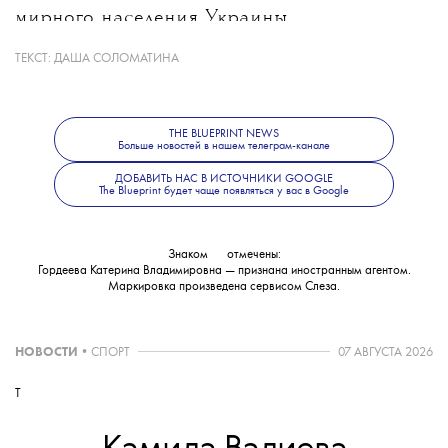
мирного населения Украины.
ТЕКСТ:
ДАША СОЛОМАТИНА
Какие именно материалы стали
основанием для уголовного дела, ведомство
не уточнило. В Следственном комитете
THE BLUEPRINT NEWS
также сообщили, что решается вопрос
Больше новостей в нашем телеграм-канале
об объявлении журналистки
ДОБАВИТЬ НАС В ИСТОЧНИКИ GOOGLE
The Blueprint будет чаще появляться у вас в Google
в международный розыск.
Знаком
💧
отмечены:
Гордеева Катерина Владимировна — признана иностранным агентом.
Маркировка произведена сервисом
Слеза
.
НОВОСТИ
•
СПОРТ
07 АВГУСТА 2026
T