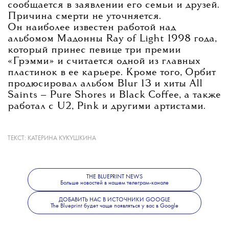
сообщается в заявлении его семьи и друзей.
Причина смерти не уточняется.
Он наиболее известен работой над
альбомом Мадонны Ray of Light 1998 года,
который принес певице три премии
«Грэмми» и считается одной из главных
пластинок в ее карьере. Кроме того, Орбит
продюсировал альбом Blur 13 и хиты All
Saints — Pure Shores и Black Coffee, а также
работал с U2, Pink и другими артистами.
ТЕКСТ:
КАТЕРИНА КУКУШКИНА
Помимо продюсерской работы, Орбит
выпускал собственную музыку. Его
последним альбомом стал The Painter,
THE BLUEPRINT NEWS
вышедший в 2022 году.
Больше новостей в нашем телеграм-канале
ДОБАВИТЬ НАС В ИСТОЧНИКИ GOOGLE
The Blueprint будет чаще появляться у вас в Google