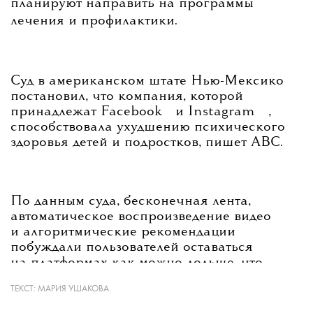
планируют направить на программы
лечения и профилактики.
Суд в американском штате Нью-Мексико
постановил, что компания, которой
💧
💧
принадлежат
Facebook
и
Instagram
,
способствовала ухудшению психического
здоровья детей и подростков, пишет ABC.
По данным суда, бесконечная лента,
автоматическое воспроизведение видео
и алгоритмические рекомендации
побуждали пользователей оставаться
на платформах как можно дольше, что
в конечном итоге приводило к повышенной
ТЕКСТ:
МАРИЯ УШАКОВА
тревожности, депрессии и расстройствам
пищевого поведения.