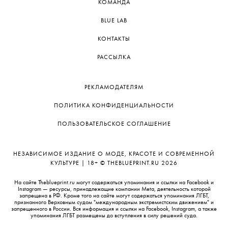
КОМАНДА
BLUE LAB
КОНТАКТЫ
РАССЫЛКА
РЕКЛАМОДАТЕЛЯМ
ПОЛИТИКА КОНФИДЕНЦИАЛЬНОСТИ
ПОЛЬЗОВАТЕЛЬСКОЕ СОГЛАШЕНИЕ
НЕЗАВИСИМОЕ ИЗДАНИЕ О МОДЕ, КРАСОТЕ И СОВРЕМЕННОЙ
КУЛЬТУРЕ | 18+ © THEBLUEPRINT.RU 2026
На сайте Theblueprint.ru могут содержаться упоминания и ссылки на Facebook и
Instagram — ресурсы, принадлежащие компании Meta, деятельность которой
запрещена в РФ. Кроме того на сайте могут содержаться упоминания ЛГБТ,
признанного Верховным судом "международным экстремистским движением" и
запрещенного в России. Вся информация и ссылки на Facebook, Instagram, а также
упоминания ЛГБТ размещены до вступления в силу решений суда.