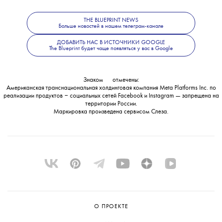
THE BLUEPRINT NEWS
Больше новостей в нашем телеграм-канале
💧
В
Meta
с вердиктом не согласились
ДОБАВИТЬ НАС В ИСТОЧНИКИ GOOGLE
и заявили, что намерены его обжаловать.
The Blueprint будет чаще появляться у вас в Google
Знаком
💧
отмечены:
Американская транснациональная холдинговая компания Meta Platforms Inc. по
реализации продуктов ‒ социальных сетей Facebook и Instagram — запрещена на
территории России.
Маркировка произведена сервисом
Слеза
.
О ПРОЕКТЕ