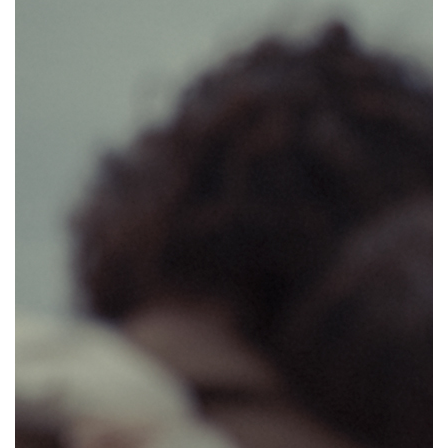
Российский бренд MY812 представляет
коллекцию осень-зима 19/20. При работе над
ней дизайнеры вдохновлялись дорогой
и путешествиями, светлой меланхолией,
красотой холодных времен года и важностью
момента наедине с самой собой. В серию
вошли костюмы, платья из струящихся тканей
и пальто. Объемные силуэты вещей
контрастируют с мягкостью материалов:
в коллекции использованы традиционные для
бренда шелк, шерсть и хлопковый трикотаж.
В палитру вошли пыльно-розовый, белый,