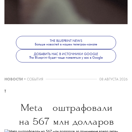
серый, телесный и черный цвета. Также
недавно MY812
запустили
линию нижнего
белья, крой которого отсылает к винтажным
будуарным комплектам. Все модели можно
найти на сайте бренда.
THE BLUEPRINT NEWS
Больше новостей в нашем телеграм-канале
ДОБАВИТЬ НАС В ИСТОЧНИКИ GOOGLE
The Blueprint будет чаще появляться у вас в Google
НОВОСТИ
•
СОБЫТИЯ
08 АВГУСТА 2026
T
💧
Meta
оштрафовали
на 567 млн долларов