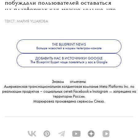
побуждали пользователей оставаться
на платформах как можно дольше, что
в конечном итоге приводило к повышенной
ТЕКСТ:
МАРИЯ УШАКОВА
тревожности, депрессии и расстройствам
пищевого поведения.
THE BLUEPRINT NEWS
Больше новостей в нашем телеграм-канале
💧
В
Meta
с вердиктом не согласились
ДОБАВИТЬ НАС В ИСТОЧНИКИ GOOGLE
и заявили, что намерены его обжаловать.
The Blueprint будет чаще появляться у вас в Google
Знаком
💧
отмечены:
Американская транснациональная холдинговая компания Meta Platforms Inc. по
реализации продуктов ‒ социальных сетей Facebook и Instagram — запрещена на
территории России.
Маркировка произведена сервисом
Слеза
.