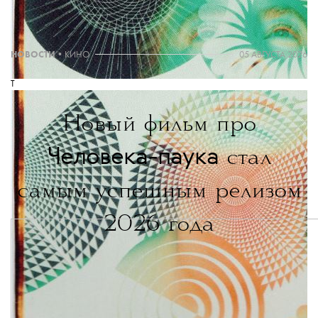
The Blueprint будет чаще появляться у вас в Google
НОВОСТИ
•
КИНО
05 АВГУСТА 2026
T
Новый фильм про
Человека-паука
стал
самым успешным релизом
2026 года