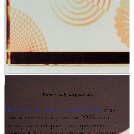
Фото: кадр из фильма
Новый фильм про Человека-паука
стал
самым успешным релизом 2026 года
по мировым сборам
— он преодолел
отметку в $1,1 млрд и обошел «Историю