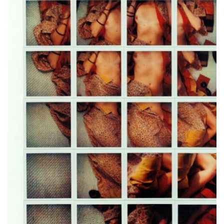
В ГМИИ им. А. С. Пушкина 19 ноября
откроется выставка «Дагеротип, автохром,
поляроид. 1/1», приуроченная к 180-летию
с момента изобретения фотографии. Экспозиция