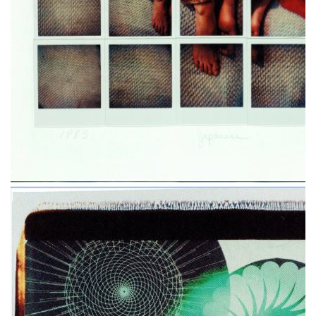
включает 115 работ из музеев Франции,
Австрии и России, которые являются
уникальными образцами применения трех
редких технологий — дагеротипа, автохрома
и полароида. В частности, на выставке покажут
снимки одного из создателей фотографии Луи
Дагера, русского придворного фотографа
Сергея Левицкого, Леона Жимпеля, Антонена
Персонна, Стивена Шора и Хельмута
Ньютона. Большинство изображений
существуют в единственном экземпляре.
Выставка будет открыта до 26 января в здании
Галереи искусства стран Европы и Америки
XIX–XX веков на Волхонке, 14. Изучить
подробную информацию и приобрести билеты
можно
тут
.
THE BLUEPRINT NEWS
Больше новостей в нашем телеграм-канале
ДОБАВИТЬ НАС В ИСТОЧНИКИ GOOGLE