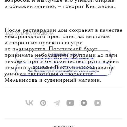
вопросов, и мы лучше его узнали, открыв
и обнажив здание»
, — говорит Кистанова.
После реставрации дом сохранят в качестве
ТЕКСТ:
КАТЕРИНА КУКУШКИНА
мемориального пространства: выставок
и сторонних проектов внутри
не планируется. Посетителей будут
принимать небольшими группами до пяти
THE BLUEPRINT NEWS
Больше новостей в нашем телеграм-канале
человек, при этом количество групп в день
немного увеличат. В саду также появится
ДОБАВИТЬ НАС В ИСТОЧНИКИ GOOGLE
The Blueprint будет чаще появляться у вас в Google
уличная экспозиция о творчестве
Мельникова и сувенирный магазин.
Открытие для посетителей запланировано
на конец 2026 года.