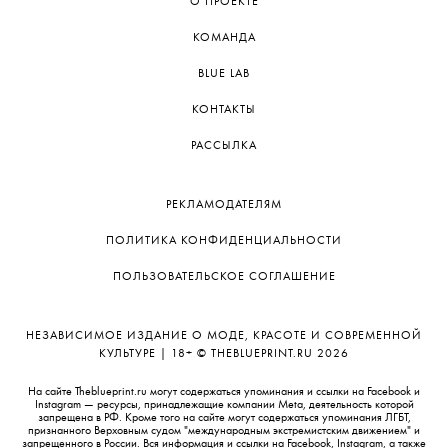
О ПРОЕКТЕ
Что находится внутри Дома Мельникова
КОМАНДА
и чем удивлял его архитектор —
в нашем
материале.
BLUE LAB
КОНТАКТЫ
РАССЫЛКА
РЕКЛАМОДАТЕЛЯМ
ПОЛИТИКА КОНФИДЕНЦИАЛЬНОСТИ
ПОЛЬЗОВАТЕЛЬСКОЕ СОГЛАШЕНИЕ
НЕЗАВИСИМОЕ ИЗДАНИЕ О МОДЕ, КРАСОТЕ И СОВРЕМЕННОЙ
КУЛЬТУРЕ | 18+ © THEBLUEPRINT.RU 2026
На сайте Theblueprint.ru могут содержаться упоминания и ссылки на Facebook и
Instagram — ресурсы, принадлежащие компании Meta, деятельность которой
запрещена в РФ. Кроме того на сайте могут содержаться упоминания ЛГБТ,
признанного Верховным судом "международным экстремистским движением" и
запрещенного в России. Вся информация и ссылки на Facebook, Instagram, а также