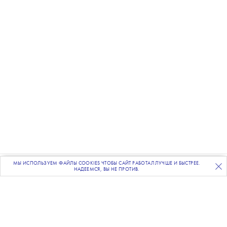
МЫ ИСПОЛЬЗУЕМ ФАЙЛЫ COOKIES ЧТОБЫ САЙТ РАБОТАЛ ЛУЧШЕ И БЫСТРЕЕ.
ПОДПИСЫВАЙТЕСЬ
НА НАШУ
ВЕЧЕРНЮЮ РАССЫЛКУ
НАДЕЕМСЯ, ВЫ НЕ ПРОТИВ.
Фото: Getty Images
Приз под названием A Tribute To...