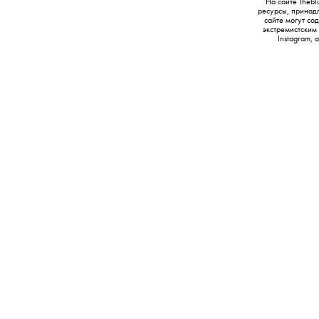
На сайте Thebl
ресурсы, принад
сайте могут с
экстремистским
Instagram,