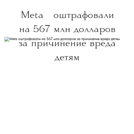
💧
Meta
оштрафовали
популярных ингредиентов в парфюмерном
на 567 млн долларов
за причинение вреда
деле.
Тут
мы собрали подборку ароматов
детям
с лавандой разных парфюмерных домов.