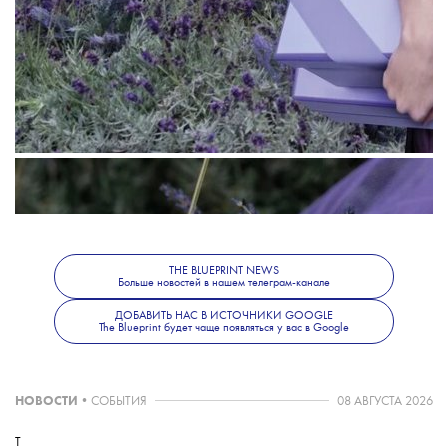
ароматов British Collection. В серию вошли
три одеколона. Их основная нота —
прованская лаванда. Ароматы можно будет
THE BLUEPRINT NEWS
Больше новостей в нашем телеграм-канале
ДОБАВИТЬ НАС В ИСТОЧНИКИ GOOGLE
The Blueprint будет чаще появляться у вас в Google
купить в бутиках Jo Malone
НОВОСТИ
•
СОБЫТИЯ
08 АВГУСТА 2026
с 1 марта.
Цветок лаванды — одиниз самых
T