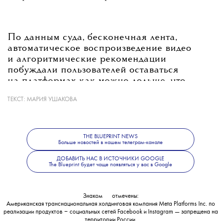
По данным суда, бесконечная лента,
автоматическое воспроизведение видео
и алгоритмические рекомендации
побуждали пользователей оставаться
на платформах как можно дольше, что
в конечном итоге приводило к повышенной
ТЕКСТ:
МАРИЯ УШАКОВА
тревожности, депрессии и расстройствам
пищевого поведения.
THE BLUEPRINT NEWS
Больше новостей в нашем телеграм-канале
💧
В
Meta
с вердиктом не согласились
ДОБАВИТЬ НАС В ИСТОЧНИКИ GOOGLE
и заявили, что намерены его обжаловать.
The Blueprint будет чаще появляться у вас в Google
Знаком
💧
отмечены:
Американская транснациональная холдинговая компания Meta Platforms Inc. по
реализации продуктов ‒ социальных сетей Facebook и Instagram — запрещена на
территории России.