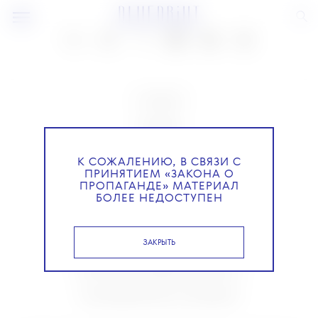
О ПРОЕКТЕ
КОМАНДА
BLUE LAB
К СОЖАЛЕНИЮ, В СВЯЗИ С
ПРИНЯТИЕМ «ЗАКОНА О
КОНТАКТЫ
ПРОПАГАНДЕ» МАТЕРИАЛ
БОЛЕЕ НЕДОСТУПЕН
РАССЫЛКА
ЗАКРЫТЬ
РЕКЛАМОДАТЕЛЯМ
ПОЛИТИКА КОНФИДЕНЦИАЛЬНОСТИ
ПОЛЬЗОВАТЕЛЬСКОЕ СОГЛАШЕНИЕ