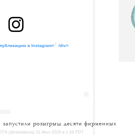
💧
 публикацию в
 Instagram<
 /div>

запустили розыгрыш десяти фирменных
ТА (@ritadakota)
11 Июл 2020 в 1:56 PDT