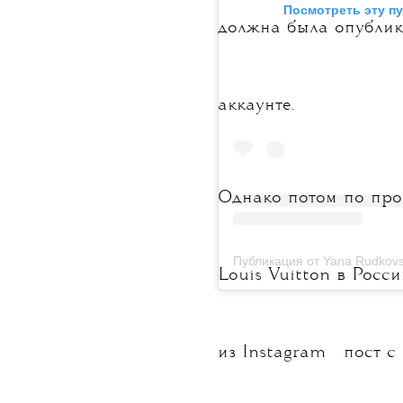
 Посмотреть эту п
должна была опублик
аккаунте.
Однако потом по про
Публикация от Yana Rudkovsk
Louis Vuitton в Росс
💧
из
Instagram
пост с 