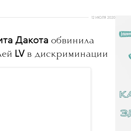
12 ИЮЛЯ 2020
ита Дакота
обвинила
LV
лей
в дискриминации