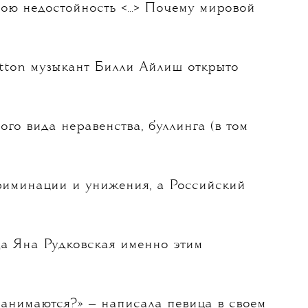
мою недостойность <...> Почему мировой
itton музыкант Билли Айлиш открыто
ого вида неравенства, буллинга (в том
криминации и унижения, а Российский
да Яна Рудковская именно этим
занимаются?» — написала певица в своем