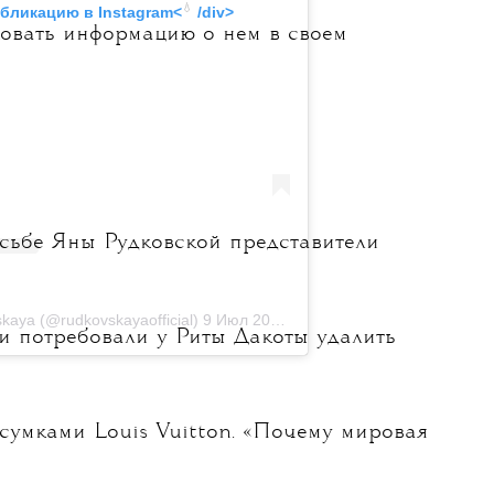
💧
убликацию в
 Instagram<
 /div>
овать информацию о нем в своем
сьбе Яны Рудковской представители
aya (@rudkovskayaofficial)
9 Июл 2020 в 8:51 PDT
ии потребовали у Риты Дакоты удалить
сумками Louis Vuitton. «Почему мировая