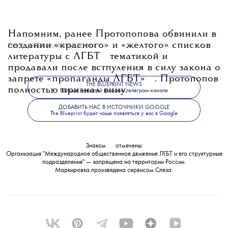
Напомним, ранее Протопопова обвинили в
создании «красного» и «желтого» списков
ТЕКСТ:
КАТЕРИНА КУКУШКИНА
💧
литературы с
ЛГБТ
тематикой и
продавали после встпуления в силу закона о
💧
запрете «пропаганды
ЛГБТ»
. Протопопов
THE BLUEPRINT NEWS
полностью признал вину.
Больше новостей в нашем телеграм-канале
ДОБАВИТЬ НАС В ИСТОЧНИКИ GOOGLE
The Blueprint будет чаще появляться у вас в Google
Знаком
💧
отмечены:
Организация "Международное общественное движение ЛГБТ и его структурные
подразделения" — запрещена на территории России.
Маркировка произведена сервисом
Слеза
.