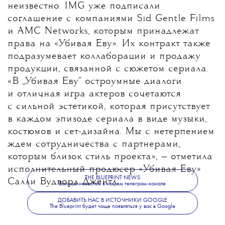
неизвестно. IMG уже подписали
соглашение с компаниями Sid Gentle Films
и AMC Networks, которым принадлежат
права на «Убивая Еву». Их контракт также
подразумевает коллаборации и продажу
продукции, связанной с сюжетом сериала.
«В „Убивая Еву“ остроумные диалоги
и отличная игра актеров сочетаются
с сильной эстетикой, которая присутствует
в каждом эпизоде сериала в виде музыки,
костюмов и сет-дизайна. Мы с нетерпением
ждем сотрудничества с партнерами,
которым близок стиль проекта», — отметила
исполнительный продюсер «Убивая Еву»
THE BLUEPRINT NEWS
Салли Вудворд Джентл.
Больше новостей в нашем телеграм-канале
ДОБАВИТЬ НАС В ИСТОЧНИКИ GOOGLE
The Blueprint будет чаще появляться у вас в Google