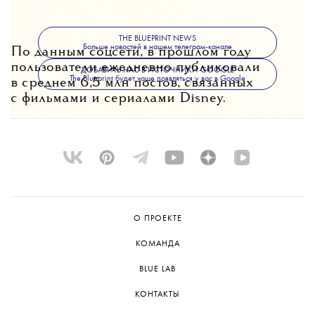
THE BLUEPRINT NEWS
Больше новостей в нашем телеграм-канале
По данным соцсети, в прошлом году
пользователи ежедневно публиковали
ДОБАВИТЬ НАС В ИСТОЧНИКИ GOOGLE
The Blueprint будет чаще появляться у вас в Google
в среднем 6,5 млн постов, связанных
с фильмами и сериалами Disney.
О ПРОЕКТЕ
КОМАНДА
BLUE LAB
КОНТАКТЫ