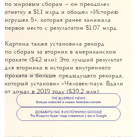
по мировым сборам
— он преодолел
отметку в $1,1 млрд и обошел «Историю
игрушек 5», которая ранее занимала
первое место с результатом $1,07 млрд.
Картина также установила рекорд
по сборам за вторник в американском
прокате ($42 млн). Это лучший результат
для вторника в истории внутреннего
проката и больше предыдущего рекорда,
ТЕКСТ:
ДАША СОЛОМАТИНА
который установил «Человек-паук: Вдали
от дома» в 2019 году ($39,2 млн).
THE BLUEPRINT NEWS
Больше новостей в нашем телеграм-канале
ДОБАВИТЬ НАС В ИСТОЧНИКИ GOOGLE
The Blueprint будет чаще появляться у вас в Google