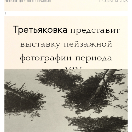
НОВОСТИ
•
ФОТОГРАФИЯ
05 АВГУСТА 2026
T
Третьяковка
представит
выставку пейзажной
фотографии периода
с конца XIX века
до наших дней