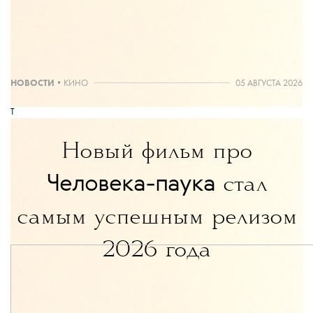
Больше новостей в нашем телеграм-канале
ДОБАВИТЬ НАС В ИСТОЧНИКИ GOOGLE
The Blueprint будет чаще появляться у вас в Google
НОВОСТИ
•
КИНО
05 АВГУСТА 2026
T
Новый фильм про
Человека-паука
стал
самым успешным релизом
2026 года