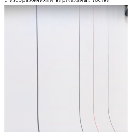
с изображениями виртуальных гостей
интегрировали в шоу — они напоминали
Zoom-колл, который сопровождал показ.
Модели шли по подиуму, над сценографией
которого, по традиции, работали
специалисты бюро Рема Колхаса ОМА.
В коллекцию вошли платья, спортивные