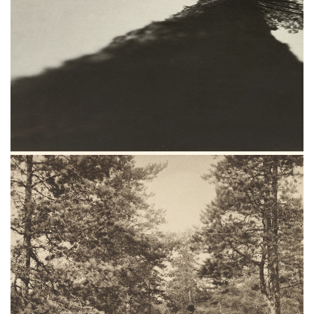
Фотографии Евгения Вишнякова, Николая
Мещерина, Игоря Грабаря, Александра
Родченко и других — на выставке
«Природа фотографии» в Третьяковской
галерее.
Проект создан при участии
победителей конкурса Huawei XMAGE.