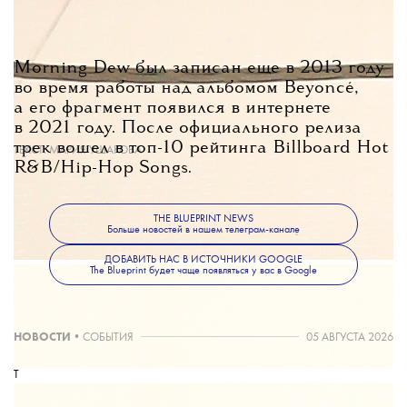
Morning Dew был записан еще в 2013 году
во время работы над альбомом Beyoncé,
а его фрагмент появился в интернете
в 2021 году. После официального релиза
трек вошел в топ-10 рейтинга Billboard Hot
ТЕКСТ:
МАРИЯ УШАКОВА
R&B/Hip-Hop Songs.
THE BLUEPRINT NEWS
Больше новостей в нашем телеграм-канале
ДОБАВИТЬ НАС В ИСТОЧНИКИ GOOGLE
The Blueprint будет чаще появляться у вас в Google
НОВОСТИ
•
СОБЫТИЯ
05 АВГУСТА 2026
T