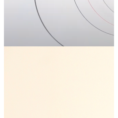
костюмы, мини-юбки, топы и куртки.
Ух украсили стразы, оп-арт-принты, а также
декоративные элементы в виде бантов.
Образы дополняли серьги с фигурными
вставками из цветного пластика, очки
с кристаллами и мюли, будто собранные
из кроссовок. Все взгляды гостей также
были прикованы к лицам моделей,
а точнее, к их выбритым бровям.
На подиуме в числе прочих появилась
и дочь Кейт Мосс Лили-Грейс Мосс.