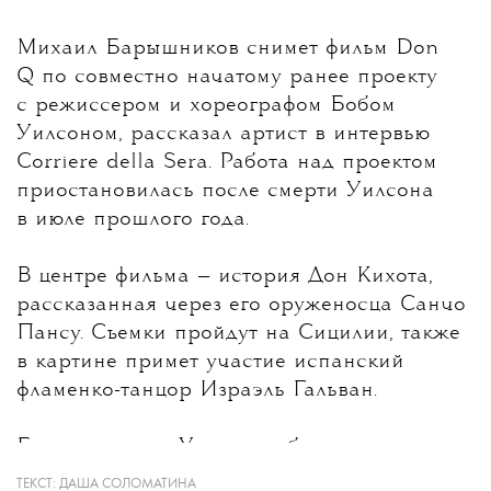
Михаил Барышников снимет фильм Don
Q по совместно начатому ранее проекту
с режиссером и хореографом Бобом
Уилсоном,
рассказал артист в интервью
Corriere della Sera. Работа над проектом
приостановилась после смерти Уилсона
в июле прошлого года.
В центре фильма — история Дон Кихота,
рассказанная через его оруженосца Санчо
Пансу. Съемки пройдут на Сицилии, также
в картине примет участие испанский
фламенко-танцор Израэль Гальван.
Барышников и Уилсон работали над
проектом вместе не впервые.
ТЕКСТ:
ДАША СОЛОМАТИНА