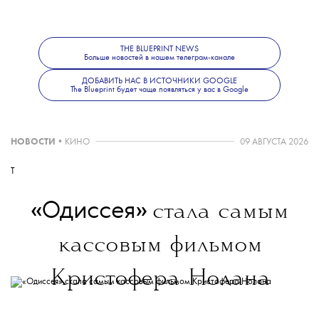
Их сотрудничество началось в 2004 году —
с того момента они создали спектакли
«Старуха» по Хармсу и Letter to a Man
THE BLUEPRINT NEWS
Больше новостей в нашем телеграм-канале
по дневникам Вацлава Нижинского.
Последний стал одной из наиболее
ДОБАВИТЬ НАС В ИСТОЧНИКИ GOOGLE
The Blueprint будет чаще появляться у вас в Google
известных совместных работ артистов.
НОВОСТИ
•
КИНО
09 АВГУСТА 2026
T
«Одиссея»
стала самым
кассовым фильмом
Кристофера Нолана