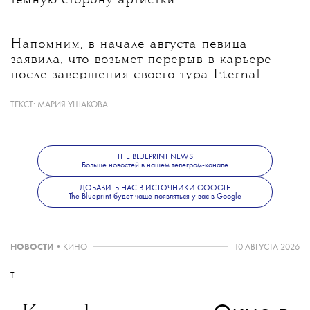
темную сторону артистки.
Напомним, в начале августа певица
заявила, что возьмет перерыв в карьере
после завершения своего тура Eternal
Sunshine 1 сентября. По ее словам, это
решение она приняла давно, потому что
ТЕКСТ:
МАРИЯ УШАКОВА
хотела восстановиться и отдохнуть. Однако
многие поклонники Арианы уверены, что
на такой шаг повлиял ажиотаж вокруг
THE BLUEPRINT NEWS
ее фигуры — в Интернете не утихают
Больше новостей в нашем телеграм-канале
разговоры о том, что Гранде выглядит
ДОБАВИТЬ НАС В ИСТОЧНИКИ GOOGLE
слишком худой и требуют ее спасать.
The Blueprint будет чаще появляться у вас в Google
Творческий путь певицы — от романтичного
НОВОСТИ
•
КИНО
10 АВГУСТА 2026
альбома Yours Truly до жесткого
и откровенного Petal —
вспоминаем
T
в нашем материале.