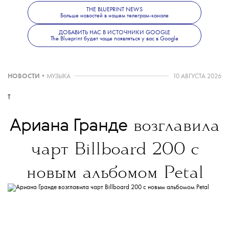
Ski Collection — бесшовные, так как вся
THE BLUEPRINT NEWS
ткань спаяна лазером. Поэтому куртки
Больше новостей в нашем телеграм-канале
не промокают, не пропускают холодный
ДОБАВИТЬ НАС В ИСТОЧНИКИ GOOGLE
воздух, не мнутся и не рвутся. Также все
The Blueprint будет чаще появляться у вас в Google
предметы оснащены системой электронного
поиска людей Recco — это небольшие
НОВОСТИ
•
МУЗЫКА
10 АВГУСТА 2026
и практически неощутимые датчики,
которые могут спасти жизнь. В съемке
T
кампании бренд фантазирует на тему того,
как выглядели бы пуховики IENKI IENKI
Ариана Гранде
возглавила
на обитателях Севера.
чарт Billboard 200 с
новым альбомом Petal