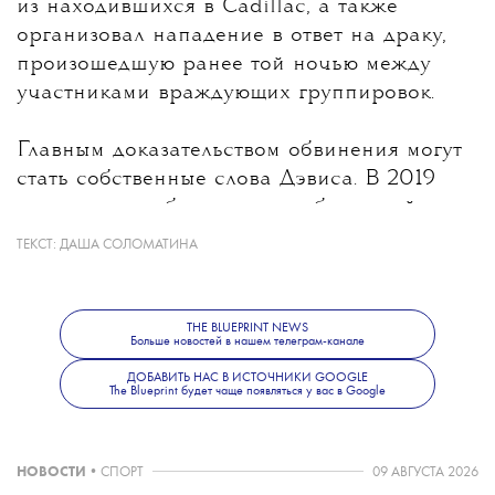
из находившихся в Cadillac, а также
организовал нападение в ответ на драку,
произошедшую ранее той ночью между
участниками враждующих группировок.
Главным доказательством обвинения могут
стать собственные слова Дэвиса. В 2019
году он подробно описал события той ночи
в мемуарах Compton Street Legend,
ТЕКСТ:
ДАША СОЛОМАТИНА
а до этого рассказывал о своей роли
в интервью и документальных фильмах.
При этом после ареста Дэвис заявил, что
THE BLUEPRINT NEWS
Больше новостей в нашем телеграм-канале
его прежние слова были ложью, которую
он использовал ради популярности
ДОБАВИТЬ НАС В ИСТОЧНИКИ GOOGLE
The Blueprint будет чаще появляться у вас в Google
и продажи книги. Оружие, автомобиль
и видеозапись самого нападения следствию
найти не удалось.
НОВОСТИ
•
СПОРТ
09 АВГУСТА 2026