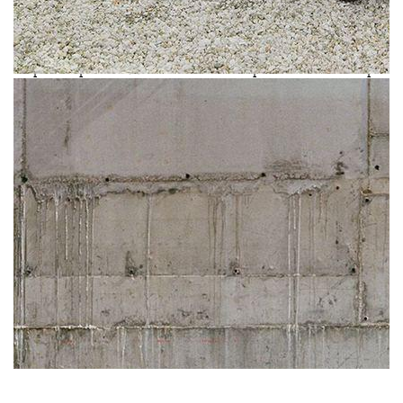
Шаповал. Команда из 40 человек
с помощью декораций в точности
воссоздала полярную станция и юрту —
характерный для жителей Крайнего Севера
кочевой дом. В коллекции осень-зима
2020/2021 представлены три линейки
пуховиков. Основная, Shearling, состоит
из различных дутых курток ярких цветов,
а также новых моделей дубленок Lizzy
и Rebecca, похожих на традиционную
одежду эвенков, коренного народа
Восточной Сибири. Линейка Vegan сделана
из инновационного материала econyl,
в основе которого переработанные
рыболовные сети. А вместо гусиного пуха
использован cruelty-free наполнитель
из пляжного мусора и устричных раковин,
собранных на побережье Тайваня. Вещи