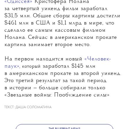
«Одиссея»
Кристофера Нолана
за четвертый уикенд фильм заработал
$31,5 млн. Общие сборы картины достигли
$461 млн в США и $1,1 млрд в мире, что
сделало ее самым кассовым фильмом
Нолана. Сейчас в американском прокате
картина занимает второе место.
На первом находится н
овый
«Человек-
паук»
заработал $145 млн
, который
в американском прокате за второй уикенд.
Это третий результат за такой период
в истории — больше собирали только
«Звездные войны: Пробуждение силы»
($149 млн) и «Мстители: Финал» ($147 млн).
ТЕКСТ:
ДАША СОЛОМАТИНА
За первую неделю проката фильм с Томом
Холландом собрал $655 млн в США и $1,67
THE BLUEPRINT NEWS