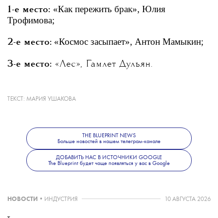
«Как пережить брак», Юлия
1-е место:
Трофимова;
«Космос засыпает», Антон Мамыкин;
2-е место:
3-е место:
«Лес», Гамлет Дульян.
Документальное кино
ТЕКСТ:
МАРИЯ УШАКОВА
Гран-при:
«Большой друг», Олеся Епишина;
THE BLUEPRINT NEWS
Больше новостей в нашем телеграм-канале
Специальный приз жюри «За смелость
«Родня»,
вовремя сказать “Я тебя люблю”»:
ДОБАВИТЬ НАС В ИСТОЧНИКИ GOOGLE
The Blueprint будет чаще появляться у вас в Google
Алексей Семенов;
Специальный приз жюри «За искренние
НОВОСТИ
•
ИНДУСТРИЯ
10 АВГУСТА 2026
портреты людей, которых объединяет
«Люди дела», Владимир Головнев,
хорошее»: