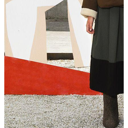
Украинский бренд IENKI IENKI
представил коллекцию осень-зима
2020/2021. В новом сезоне дизайнеры
вдохновлялись дальними путешествиями.
Основатель бренда Дима Евенко
изначально хотел поехать на Крайний
Север, чтобы сделать там съемку новой
коллекции. Но из-за пандемии
передвижения ограничены, поэтому
пришлось остаться в Киеве и строить
полярную станцию прямо во дворе
шоурума. Идею воплощали художники
Иван Грабко, Маша Рева и стилистка Надя