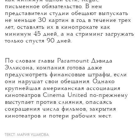
письменное обязательство. В нем
представители студии обещают выпускать
не меньше 30 картин в год в течение трех
лет, оставлять их в кинопрокате как
минимум 45 дней, а на стриминг загружать
только спустя 90 дней.
По словам главы Paramount Дэвида
Эллисона, компания готова даже
предусмотреть финансовые штрафы, если
они нарушат свои обещания. Однако
крупнейшая американская ассоциация
кинотеатров Cinema United по-прежнему
выступает против слияния, опасаясь
сокращения числа фильмов, закрытия
кинотеатров и потери рабочих мест.
ТЕКСТ:
МАРИЯ УШАКОВА
При этом многие эксперты настаивают