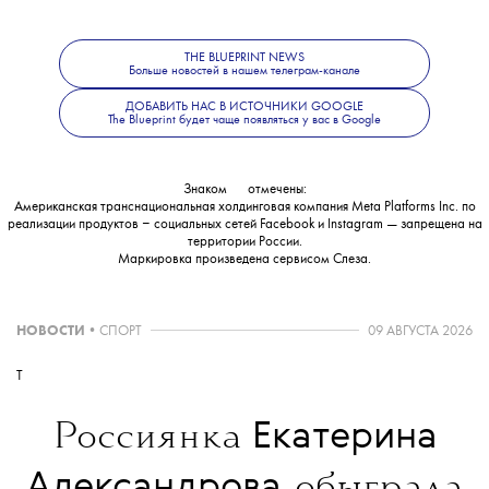
пока неизвестно.
THE BLUEPRINT NEWS
Больше новостей в нашем телеграм-канале
ДОБАВИТЬ НАС В ИСТОЧНИКИ GOOGLE
The Blueprint будет чаще появляться у вас в Google
Знаком
💧
отмечены:
Американская транснациональная холдинговая компания Meta Platforms Inc. по
реализации продуктов ‒ социальных сетей Facebook и Instagram — запрещена на
территории России.
Маркировка произведена сервисом
Слеза
.
НОВОСТИ
•
СПОРТ
09 АВГУСТА 2026
T
Екатерина
Россиянка
Александрова