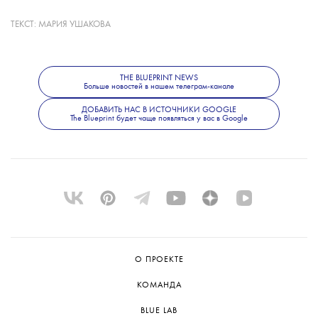
ТЕКСТ:
МАРИЯ УШАКОВА
Александровой 31 год; она победительница
восьми турниров WTA (пяти — в одиночном
разряде) и обладательница Кубка Билли
Джин Кинг (это крупнейшие
THE BLUEPRINT NEWS
Больше новостей в нашем телеграм-канале
международные командные соревнования в
женском теннисе)
ДОБАВИТЬ НАС В ИСТОЧНИКИ GOOGLE
The Blueprint будет чаще появляться у вас в Google
О ПРОЕКТЕ
КОМАНДА
BLUE LAB