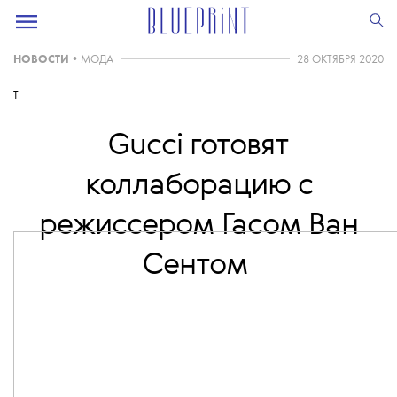
НОВОСТИ
•
МОДА
28 ОКТЯБРЯ 2020
T
Gucci готовят
коллаборацию c
режиссером Гасом Ван
Сентом