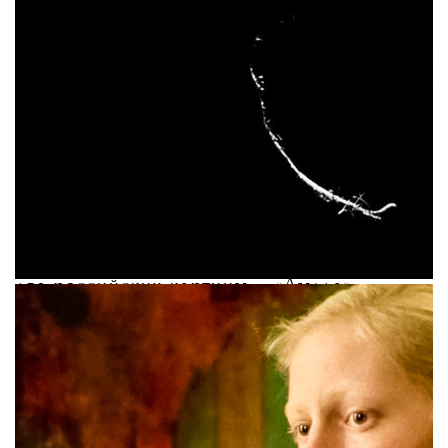
Кинокритики издания The York Times
Манола Даргис и Энтони Оливер Скотт
составили
списки
лучших фильмов
2020 года. Каждый год они выбирают
по десять картин. В список Даргис вошли
две российских картины — «Дылда»
Кантемира Балагова и документальная
лента «Гунда» Виктора Косаковского.
"«Дылда» — ослепительно
срежиссированная драма. Балагов
разбивает сердца зрителей. А «Гунда»
представляет собой интимный, изысканно