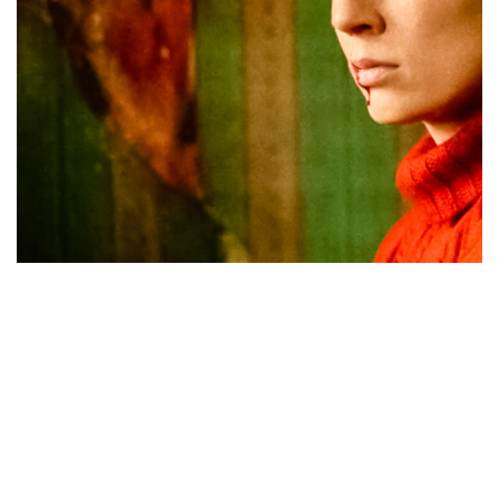
красивый взгляд на жизнь животных«,—
написала Даргис.
Здесь
читайте наше интервью
с исполнительницей главной роли в фильме
«Дылда» — Викторией Мирошниченко.