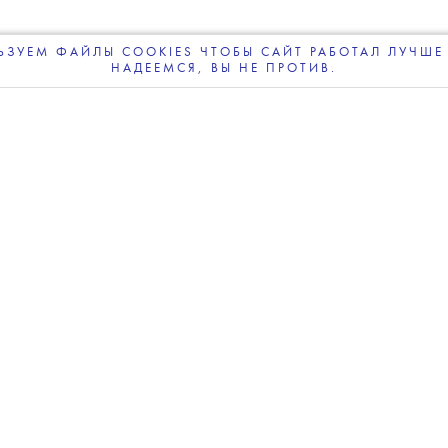
ЗУЕМ ФАЙЛЫ COOKIES ЧТОБЫ САЙТ РАБОТАЛ ЛУЧШЕ 
НАДЕЕМСЯ, ВЫ НЕ ПРОТИВ.
ПОДПИСЫВАЙТЕСЬ
НА НАШУ
ВЕЧЕРНЮЮ РАССЫЛКУ
зино “Рояль”»
а могут объявить уже до конца этого года
.
р франшизы Эми Паскаль. По ее словам,
ходит к выбору и ищет актера, который сможет
инальное прочтение роли.
атов называют Джейкоба Элорди, Харриса
а. Все трое младше 30 лет, что может