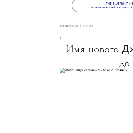
THE BLUEPRINT 
Больше новостей в нашем те
НОВОСТИ
•
КИНО
T
Д
Имя нового
до