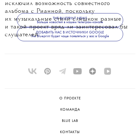
исключил возможность совместного
альбома с Рианной, поскольку
их музыкальные стили слишком разные
THE BLUEPRINT NEWS
Больше новостей в нашем телеграм-канале
и такой проект вряд ли заинтересовал бы
ДОБАВИТЬ НАС В ИСТОЧНИКИ GOOGLE
слушателей.
The Blueprint будет чаще появляться у вас в Google
О ПРОЕКТЕ
КОМАНДА
BLUE LAB
КОНТАКТЫ