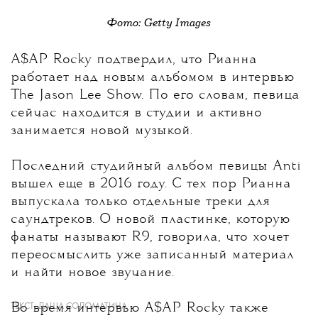
Фото: Getty Images
A$AP Rocky подтвердил, что Рианна
работает над новым альбомом
в интервью
The Jason Lee Show. По его словам, певица
сейчас находится в студии и активно
занимается новой музыкой.
Последний студийный альбом певицы Anti
вышел еще в 2016 году. С тех пор Рианна
выпускала только отдельные треки для
саундтреков. О новой пластинке, которую
фанаты называют R9, говорила, что хочет
переосмыслить уже записанный материал
и найти новое звучание.
Во время интервью A$AP Rocky также
ТЕКСТ:
ДАША СОЛОМАТИНА