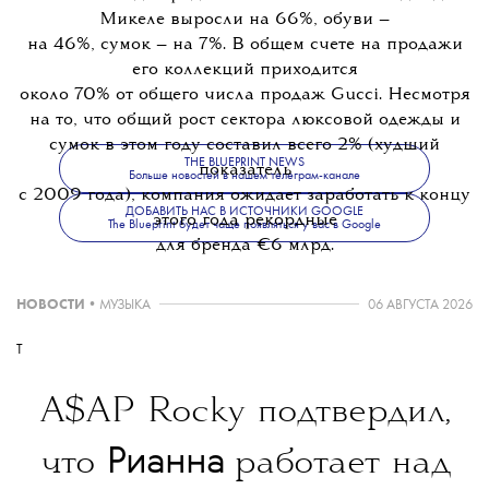
Микеле выросли на 66%, обуви —
на 46%, сумок — на 7%.
В общем счете на продажи
его коллекций приходится
около 70% от общего числа продаж Gucci. Несмотря
на то, что общий рост сектора люксовой одежды и
сумок в этом году составил всего 2% (худший
THE BLUEPRINT NEWS
показатель
Больше новостей в нашем телеграм-канале
с 2009 года), компания ожидает заработать к концу
ДОБАВИТЬ НАС В ИСТОЧНИКИ GOOGLE
этого года рекордные
The Blueprint будет чаще появляться у вас в Google
для бренда €6 млрд.
НОВОСТИ
•
МУЗЫКА
06 АВГУСТА 2026
T
A$AP Rocky подтвердил,
Рианна
что
работает над