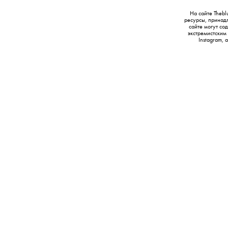
На сайте Thebl
ресурсы, принад
сайте могут с
экстремистским
Instagram,