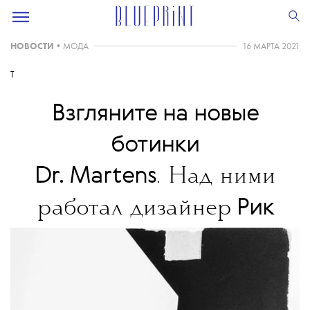
НОВОСТИ
•
МОДА
16 МАРТА 2021
T
Взгляните на новые
ботинки
Dr. Martens
. Над ними
Рик
работал дизайнер
Оуэнс