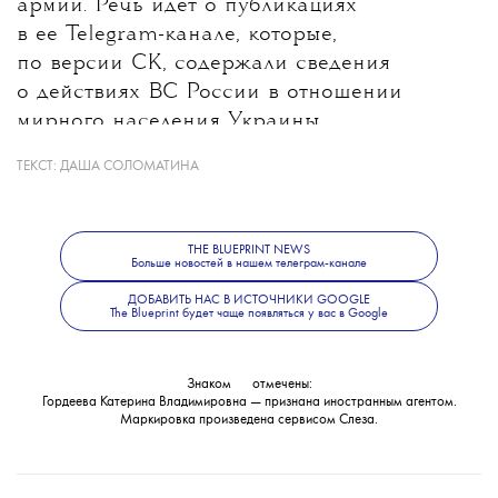
армии. Речь идет о публикациях
в ее Telegram-канале, которые,
по версии СК, содержали сведения
о действиях ВС России в отношении
мирного населения Украины.
ТЕКСТ:
ДАША СОЛОМАТИНА
Какие именно материалы стали
основанием для уголовного дела, ведомство
не уточнило. В Следственном комитете
THE BLUEPRINT NEWS
также сообщили, что решается вопрос
Больше новостей в нашем телеграм-канале
об объявлении журналистки
ДОБАВИТЬ НАС В ИСТОЧНИКИ GOOGLE
The Blueprint будет чаще появляться у вас в Google
в международный розыск.
Знаком
💧
отмечены:
Гордеева Катерина Владимировна — признана иностранным агентом.
Маркировка произведена сервисом
Слеза
.