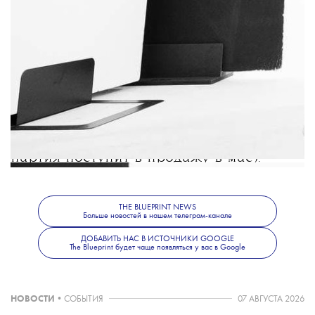
Дизайнер Рик Оуэнс показал результат
коллаборации с Dr Martens. Ботинки
Dr Martens 1460 Bex дополнила
фирменная серо-коричневая шнуровка
в форме звезды.
Модель будет доступна в интернет-
магазине Dr.Martens 20 марта (вторая
партия поступит в продажу в мае).
THE BLUEPRINT NEWS
Больше новостей в нашем телеграм-канале
ДОБАВИТЬ НАС В ИСТОЧНИКИ GOOGLE
The Blueprint будет чаще появляться у вас в Google
НОВОСТИ
•
СОБЫТИЯ
07 АВГУСТА 2026