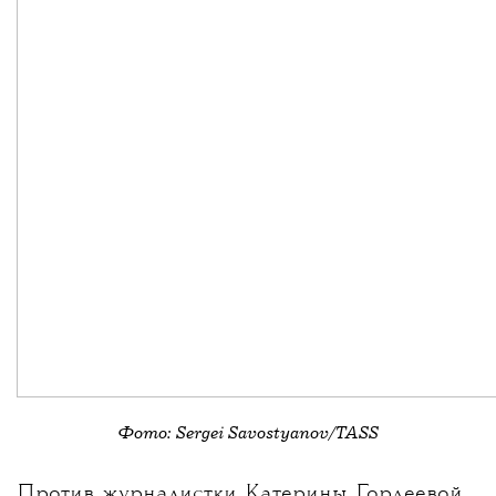
Фото: Sergei Savostyanov/TASS
💧
Против журналистки
Катерины Гордеевой