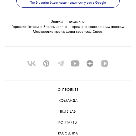
The Blueprint будет чаще появляться у вас в Google
в международный розыск.
Знаком
💧
отмечены:
Гордеева Катерина Владимировна — признана иностранным агентом.
Маркировка произведена сервисом
Слеза
.
О ПРОЕКТЕ
КОМАНДА
BLUE LAB
КОНТАКТЫ
РАССЫЛКА