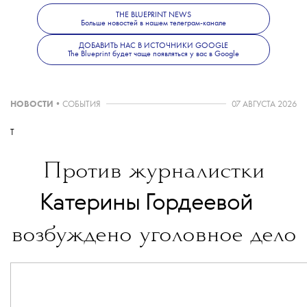
собрать «отзывчивое коммьюнити».
THE BLUEPRINT NEWS
Оформить ее можно
здесь
.
Больше новостей в нашем телеграм-канале
ДОБАВИТЬ НАС В ИСТОЧНИКИ GOOGLE
The Blueprint будет чаще появляться у вас в Google
НОВОСТИ
•
СОБЫТИЯ
07 АВГУСТА 2026
T
Против журналистки
💧
Катерины Гордеевой
возбуждено уголовное дело