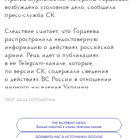
возбуждено уголовное дело, сообщила
пресс-служба СК.
Следствие считает, что Гордеева
распространила недостоверную
информацию о действиях российской
армии. Речь идет о публикациях
в ее Telegram-канале, которые,
по версии СК, содержали сведения
о действиях ВС России в отношении
мирного населения Украины.
ТЕКСТ:
ДАША СОЛОМАТИНА
Какие именно материалы стали
основанием для уголовного дела, ведомство
не уточнило. В Следственном комитете
THE BLUEPRINT NEWS
также сообщили, что решается вопрос
Больше новостей в нашем телеграм-канале
об объявлении журналистки
ДОБАВИТЬ НАС В ИСТОЧНИКИ GOOGLE