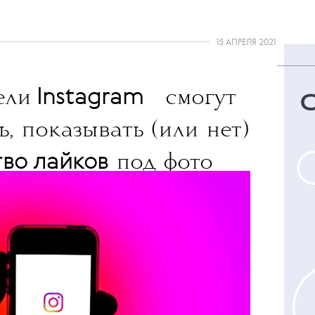
15 АПРЕЛЯ 2021
💧
Instagram
ели
смогут
, показывать (или нет)
тво лайков
под фото