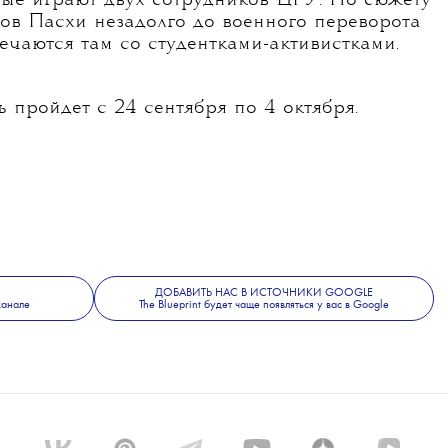
рые играют двух сотрудников ЦРУ. По сюжету
ров Пасхи незадолго до военного переворота
речаются там со студентками-активистками.
пройдет с 24 сентября по 4 октября.
ДОБАВИТЬ НАС В ИСТОЧНИКИ GOOGLE
канале
The Blueprint будет чаще появляться у вас в Google