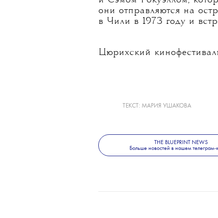
и Сэмом Рокуэллом, кото
они отправляются на ост
в Чили в 1973 году и вст
Цюрихский кинофестиваль 
ТЕКСТ:
МАРИЯ УШАКОВА
THE BLUEPRINT NEWS
Больше новостей в нашем телеграм-