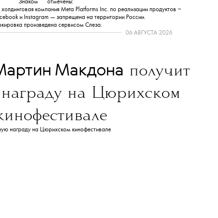
Знаком
💧
отмечены:
олдинговая компания Meta Platforms Inc. по реализации продуктов ‒
cebook и Instagram — запрещена на территории России.
кировка произведена сервисом
Слеза
.
06 АВГУСТА 2026
Мартин Макдона
получит
 награду на Цюрихском
кинофестивале