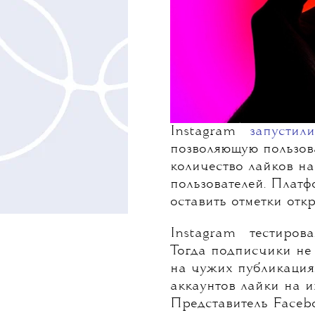
💧
Instagram
запустили
позволяющую пользов
количество лайков н
пользователей. Плат
оставить отметки отк
💧
Instagram
тестировал
Тогда подписчики не 
на чужих публикациях
аккаунтов лайки на и
Представитель
Faceb