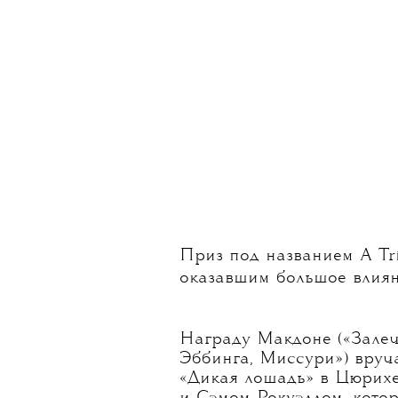
Приз под названием A Tri
оказавшим большое влиян
Награду Макдоне («Залеч
Эббинга, Миссури») вруча
«Дикая лошадь» в Цюрих