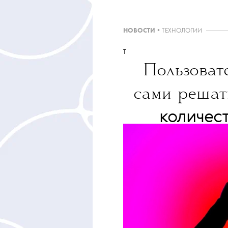
НОВОСТИ
•
ТЕХНОЛОГИИ
T
Пользоват
сами решать
количес