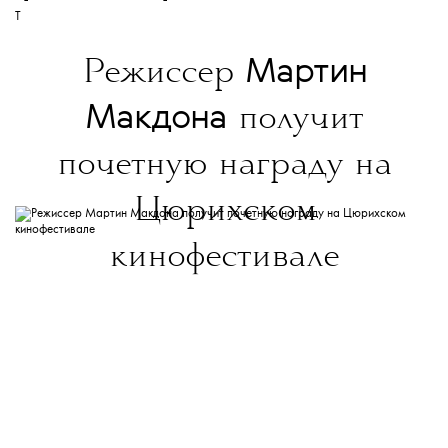
T
Мартин
Режиссер
Макдона
получит
почетную награду на
Цюрихском
кинофестивале