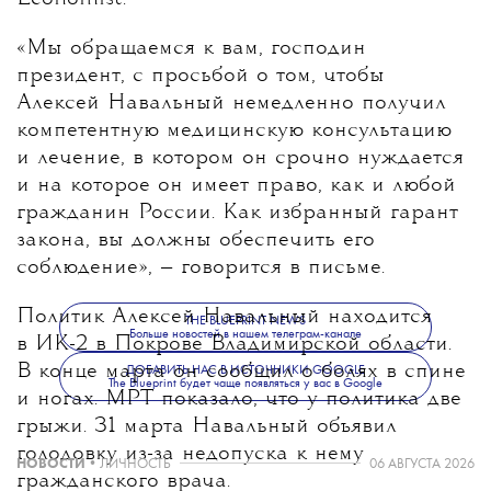
«Мы обращаемся к вам, господин
президент, с просьбой о том, чтобы
Алексей Навальный немедленно получил
компетентную медицинскую консультацию
и лечение, в котором он срочно нуждается
и на которое он имеет право, как и любой
гражданин России. Как избранный гарант
закона, вы должны обеспечить его
соблюдение», — говорится в письме.
Политик Алексей Навальный находится
THE BLUEPRINT NEWS
Больше новостей в нашем телеграм-канале
в ИК-2 в Покрове Владимирской области.
В конце марта он сообщил о болях в спине
ДОБАВИТЬ НАС В ИСТОЧНИКИ GOOGLE
The Blueprint будет чаще появляться у вас в Google
и ногах. МРТ показало, что у политика две
грыжи. 31 марта Навальный объявил
голодовку из-за недопуска к нему
НОВОСТИ
•
ЛИЧНОСТЬ
06 АВГУСТА 2026
гражданского врача.