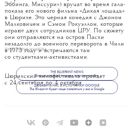
Эббинга, Миссури») вручат во время гала-
показа его нового фильма «Дикая лошадь»
в Цюрихе. Это черная комедия с Джоном
Малковичем и Сэмом Рокуэллом, которые
играют двух сотрудников ЦРУ. По сюжету
они отправляются на остров Пасхи
незадолго до военного переворота в Чили
ТЕКСТ:
МАРИЯ УШАКОВА
в 1973 году и встречаются там
со студентками-активистками.
THE BLUEPRINT NEWS
Цюрихский кинофестиваль пройдет
Больше новостей в нашем телеграм-канале
с 24 сентября по 4 октября.
ДОБАВИТЬ НАС В ИСТОЧНИКИ GOOGLE
The Blueprint будет чаще появляться у вас в Google