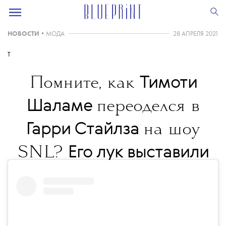
НОВОСТИ
•
МОДА
28 АПРЕЛЯ 2021
T
Тимоти
Помните, как
Шаламе
переоделся в
Гарри Стайлза
на шоу
Его лук выставили
SNL?
на аукцион