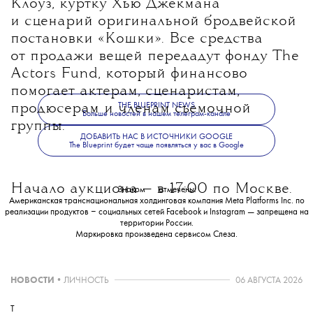
Клоуз, куртку Хью Джекмана
и сценарий оригинальной бродвейской
постановки «Кошки». Все средства
от продажи вещей передадут фонду The
Actors Fund, который финансово
помогает актерам, сценаристам,
THE BLUEPRINT NEWS
продюсерам и членам съемочной
Больше новостей в нашем телеграм-канале
группы.
ДОБАВИТЬ НАС В ИСТОЧНИКИ GOOGLE
The Blueprint будет чаще появляться у вас в Google
Начало аукциона — в 17:00 по Москве.
Знаком
💧
отмечены:
Американская транснациональная холдинговая компания Meta Platforms Inc. по
реализации продуктов ‒ социальных сетей Facebook и Instagram — запрещена на
территории России.
Маркировка произведена сервисом
Слеза
.
НОВОСТИ
•
ЛИЧНОСТЬ
06 АВГУСТА 2026
T