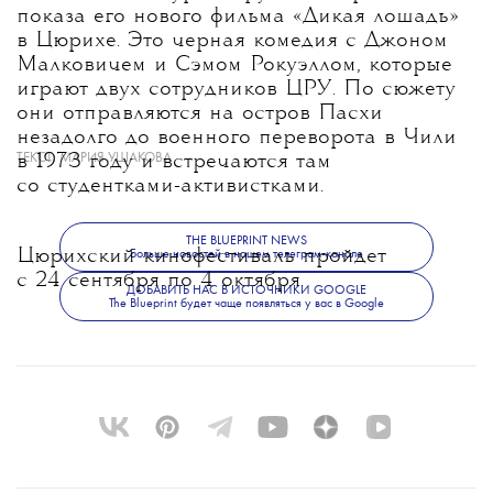
показа его нового фильма «Дикая лошадь»
в Цюрихе. Это черная комедия с Джоном
Малковичем и Сэмом Рокуэллом, которые
играют двух сотрудников ЦРУ. По сюжету
они отправляются на остров Пасхи
незадолго до военного переворота в Чили
ТЕКСТ:
МАРИЯ УШАКОВА
в 1973 году и встречаются там
со студентками-активистками.
THE BLUEPRINT NEWS
Цюрихский кинофестиваль пройдет
Больше новостей в нашем телеграм-канале
с 24 сентября по 4 октября.
ДОБАВИТЬ НАС В ИСТОЧНИКИ GOOGLE
The Blueprint будет чаще появляться у вас в Google