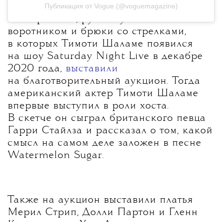
Публикация от Vogue (@voguemagazine)
Свитер Gucci, рубашку с белым
воротником и брюки со стрелками,
в которых Тимоти Шаламе появился
на шоу Saturday Night Live в декабре
2020 года,
выставили
на благотворительный аукцион. Тогда
а
мериканский актер Тимоти Шаламе
впервые выступил в роли хоста.
В скетче он сыграл британского певца
Гарри Стайлза и рассказал о том, какой
смысл на самом деле заложен в песне
Watermelon Sugar.
Также на аукцион выставили платья
Мерил Стрип, Долли Партон и Гленн