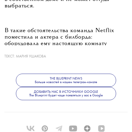
выбраться.
В такие обстоятельства команда Netflix
поместила и актера с билборда:
оборудовала ему настоящую комнату
на высоте 9 метров на бульваре Сансет,
снабдила хлопьями и газетами и вручила
ТЕКСТ:
МАРИЯ УШАКОВА
белую доску, на которой мужчина оставлял
послания.
THE BLUEPRINT NEWS
Больше новостей в нашем телеграм-канале
ДОБАВИТЬ НАС В ИСТОЧНИКИ GOOGLE
Пока непонятно, какой эффект это окажет
The Blueprint будет чаще появляться у вас в Google
на просмотры фильма, но Марина
Абрамович, думаем, такой эксперимент
точно одобрит.