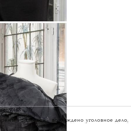
anov/TASS
💧
ерины Гордеевой
возбуждено уголовное дело,
К.