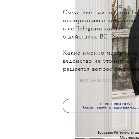
Следствие считает, что 
информацию о действиях 
в ее Telegram-канале, ко
о действиях ВС России в
Какие именно материалы 
ведомство не уточнило. В
решается вопрос об объя
ТЕКСТ:
ДАША СОЛОМАТИНА
THE BLUEPRINT NEWS
Больше новостей в нашем телеграм-
Гордеева Катерина Влад
Маркировк