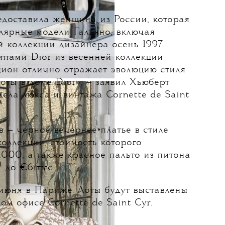
доставила женщина из России, которая
лярные модели Гальяно, включая
й коллекции дизайнера осень 1997
ипами Dior из весенней коллекции
цион отлично отражает эволюцию стиля
оты в доме Dior», — заявил Хьюберт
дела люкса и винтажа Cornette de Saint
 — черное вечернее платье в стиле
оллекции, стоимость которого
000, а также красное пальто из питона
. до €6 тыс.
 июня в Париже. Лоты будут выставлены
ом офисе Cornette de Saint Cyr.