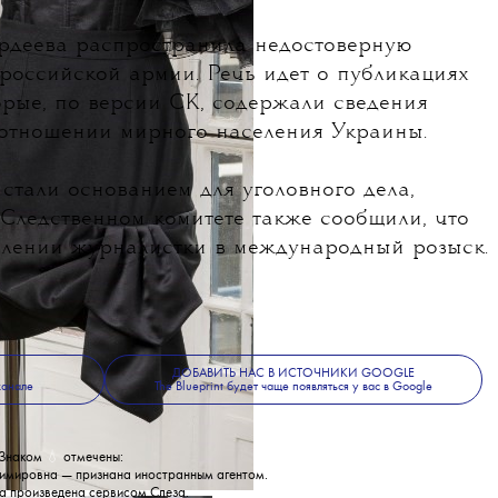
Гордеева распространила недостоверную
российской армии. Речь идет о публикациях
торые, по версии СК, содержали сведения
 отношении мирного населения Украины.
стали основанием для уголовного дела,
 Следственном комитете также сообщили, что
влении журналистки в международный розыск.
ДОБАВИТЬ НАС В ИСТОЧНИКИ GOOGLE
канале
The Blueprint будет чаще появляться у вас в Google
Знаком
💧
отмечены:
имировна — признана иностранным агентом.
а произведена сервисом
Слеза
.