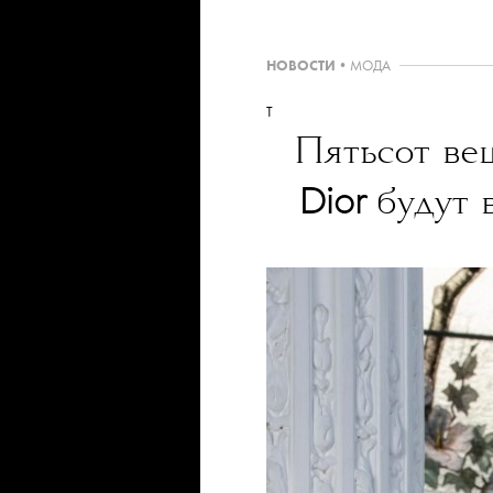
НОВОСТИ
•
МОДА
T
Пятьсот ве
Dior
будут 