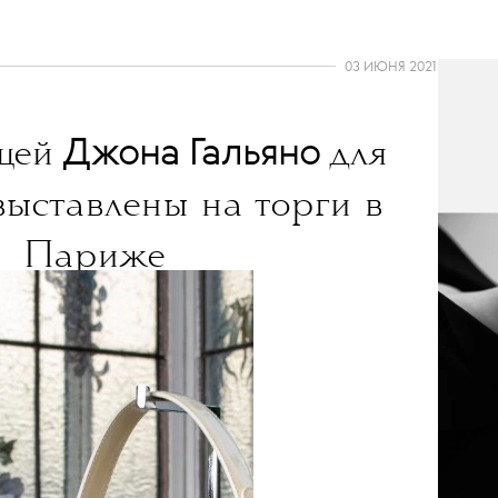
03 ИЮНЯ 2021
Джона Гальяно
щей
для
выставлены на торги в
Париже