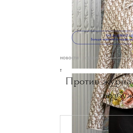
THE BLUEPRINT 
Больше новостей в нашем те
НОВОСТИ
•
СОБЫТИЯ
T
Против журна
возбуж