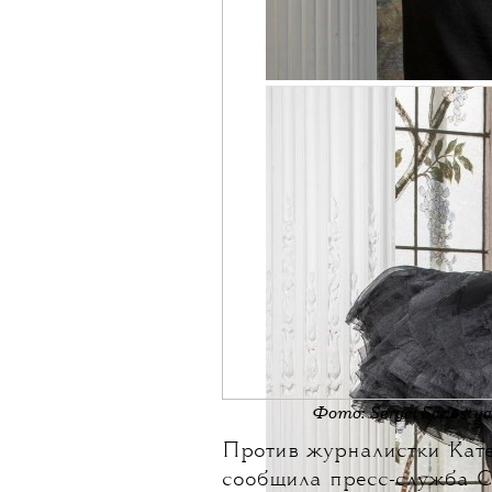
Фото: Sergei Savosty
Против журналистки
Кат
сообщила пресс-служба С