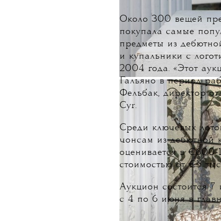
Около 300 вещей пре
покупала самые попу
предметы из дебютно
и купальники с логот
2004 года. «Этот аук
Гальяно в период раб
Фельбак, директор от
Cyr.
Среди ключевых лотов
чонсам из дебютной к
оценивается в €600-1
стоимостью от €5 тыс
Аукцион состоится 7
с 4 по 6 июня в главн