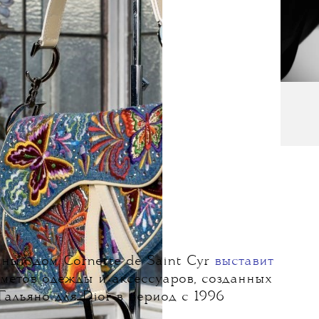
ный дом Cornette de Saint Cyr
выставит
метов одежды и аксессуаров, созданных
альяно для Dior в период с 1996