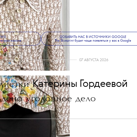
NEWS
ДОБАВИТЬ НАС В ИСТОЧНИКИ GOOGLE
леграм-канале
The Blueprint будет чаще появляться у вас в Google
07 АВГУСТА 2026
💧
Катерины Гордеевой
листки
дено уголовное дело