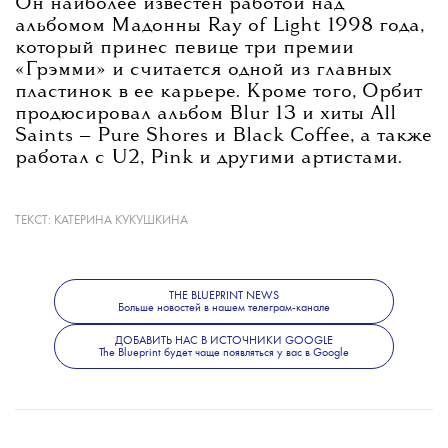
Он наиболее известен работой над
альбомом Мадонны Ray of Light 1998 года,
который принес певице три премии
«Грэмми» и считается одной из главных
пластинок в ее карьере. Кроме того, Орбит
продюсировал альбом Blur 13 и хиты All
Saints — Pure Shores и Black Coffee, а также
работал с U2, Pink и другими артистами.
ТЕКСТ:
КАТЕРИНА КУКУШКИНА
Помимо продюсерской работы, Орбит
выпускал собственную музыку. Его
последним альбомом стал The Painter,
THE BLUEPRINT NEWS
вышедший в 2022 году.
Больше новостей в нашем телеграм-канале
ДОБАВИТЬ НАС В ИСТОЧНИКИ GOOGLE
The Blueprint будет чаще появляться у вас в Google