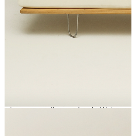
Кроме того, специально для России
Pangaia подготовили лимитированные
модели в палитре, вдохновленной
Алтаем, Байкалом и Камчаткой.
В съемке, над которой работали
фотограф Павел Харатян и стилистка
Светлана Вашеняк, приняли участие
модели из агентства Oldushka. «Pangaia
уже снимали несколько кампаний под
общей идеей: „Pangaia family. Welcome
to ours“. И в съемке, которую
мы задумали в честь открытия первого
оффлайн-пространства в ЦУМе,