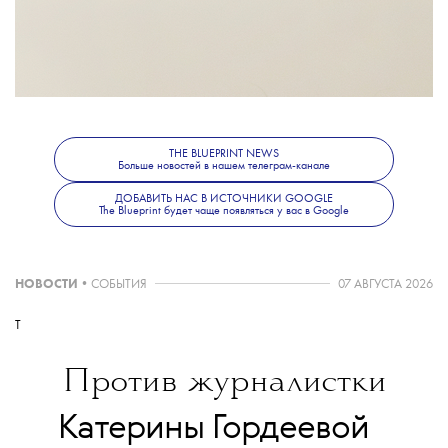
мы хотели показать современную
российскую семью: веселую, открытую,
принимающую и дружную», — отметила
Анна Дубровина, бренд-директор
Pangaia в России и СНГ.
THE BLUEPRINT NEWS
Больше новостей в нашем телеграм-канале
ДОБАВИТЬ НАС В ИСТОЧНИКИ GOOGLE
Московский поп-ап Pangaia находится
The Blueprint будет чаще появляться у вас в Google
на первом этаже ЦУМа. Посетить его
можно до 8 июля включительно.
НОВОСТИ
•
СОБЫТИЯ
07 АВГУСТА 2026
T
Против журналистки
💧
Катерины Гордеевой