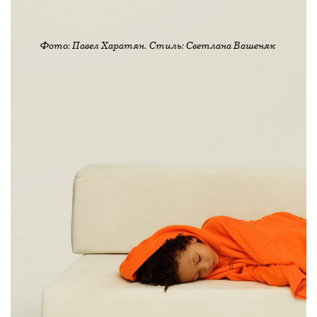
Фото: Павел Харатян. Стиль: Светлана Вашеняк
Бренд Мирославы Думы Pangaia
выпустил новую кампанию. Она
приурочена к открытию поп-апа
Pangaia в ЦУМе. В пространстве можно
рассмотреть вещи и узнать о главных
экотехнологиях бренда. Среди них —
альтернатива обычному хлопку C-
FIBER™, пух из сушеных полевых
цветов FLWRDWN™, технология
обработки волокон маслом перечной
мяты PPRMINT™, методика создания
чернил из грязного воздуха AIR-INK™
и другие.