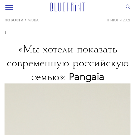
НОВОСТИ
•
МОДА
11 ИЮНЯ 2021
T
«Мы хотели показать
современную российскую
Pangaia
семью»:
представили новую
кампанию