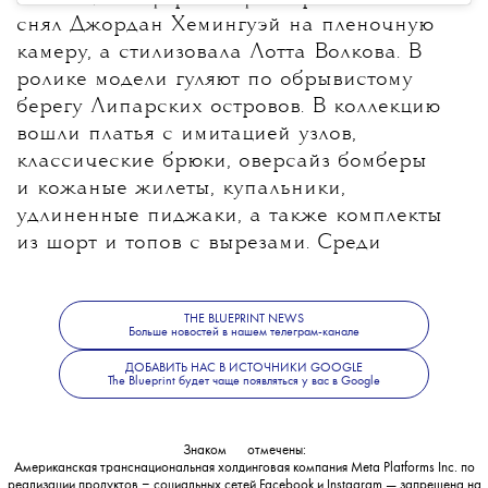
снял Джордан Хемингуэй на пленочную
камеру, а стилизовала Лотта Волкова. В
ролике модели гуляют по обрывистому
берегу Липарских островов. В коллекцию
вошли платья с имитацией узлов,
классические брюки, оверсайз бомберы
и кожаные жилеты, купальники,
удлиненные пиджаки, а также комплекты
из шорт и топов с вырезами. Среди
аксессуаров — поясные сумки, пляжные
полотенца, очки в белой оправе и микро-
THE BLUEPRINT NEWS
сумки.
Больше новостей в нашем телеграм-канале
ДОБАВИТЬ НАС В ИСТОЧНИКИ GOOGLE
The Blueprint будет чаще появляться у вас в Google
Знаком
💧
отмечены:
Американская транснациональная холдинговая компания Meta Platforms Inc. по
реализации продуктов ‒ социальных сетей Facebook и Instagram — запрещена на