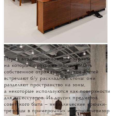
Перед входом установлены экраны,
на которых прохожие могут увидеть
собственное отражение. Внутри гостей
встречают б/у раскладные столы: они
разделяют пространство на зоны,
а некоторые используются как поверхности
для аксессуаров. Из других предметов
советского быта — металлические крючки-
трезубцы в примерочных и ретротелевизор