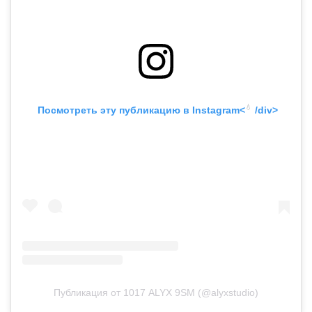
💧
 Посмотреть эту публикацию в
 Instagram<
 /div>
1017 ALYX 9SM представили новую
Публикация от 1017 ALYX 9SM (@alyxstudio)
коллекцию в формате фэшн-ролика. Его