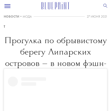
НОВОСТИ
•
МОДА
27 ИЮНЯ 2021
T
Прогулка по обрывистому
берегу Липарских
островов — в новом фэшн-
1017 ALYX 9SM
ролике