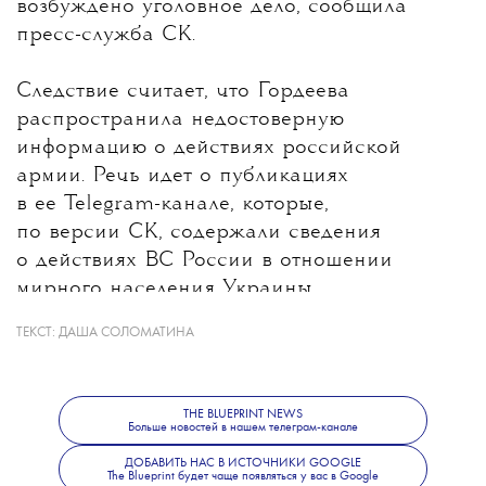
возбуждено уголовное дело, сообщила
пресс-служба СК.
Следствие считает, что Гордеева
распространила недостоверную
информацию о действиях российской
армии. Речь идет о публикациях
в ее Telegram-канале, которые,
по версии СК, содержали сведения
о действиях ВС России в отношении
мирного населения Украины.
ТЕКСТ:
ДАША СОЛОМАТИНА
Какие именно материалы стали
основанием для уголовного дела, ведомство
не уточнило. В Следственном комитете
THE BLUEPRINT NEWS
также сообщили, что решается вопрос
Больше новостей в нашем телеграм-канале
об объявлении журналистки
ДОБАВИТЬ НАС В ИСТОЧНИКИ GOOGLE
The Blueprint будет чаще появляться у вас в Google