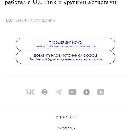
работал с U2, Pink и другими артистами.
ТЕКСТ:
КАТЕРИНА КУКУШКИНА
Помимо продюсерской работы, Орбит
выпускал собственную музыку. Его
последним альбомом стал The Painter,
THE BLUEPRINT NEWS
вышедший в 2022 году.
Больше новостей в нашем телеграм-канале
ДОБАВИТЬ НАС В ИСТОЧНИКИ GOOGLE
The Blueprint будет чаще появляться у вас в Google
О ПРОЕКТЕ
КОМАНДА