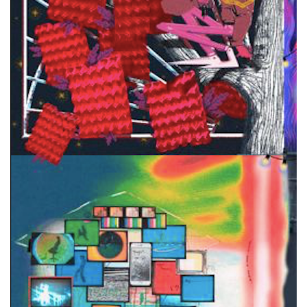
Adobe запустили
конкурс
цифрового
искусства. Компания предлагает
переосмыслить привычный имидж
легендарного Лукоморья из поэмы
Пушкина «Руслан и Людмила». С помощью
Adobe Photoshop художники могут
представить свою версию сказочного мира.