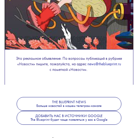
Сергеем Гридчиным, а также
представителями института Strelka,
компании Adobe и Skillbox выберут пять
победителей.
Чтобы стать участником конкурса, нужно
Это рекламное объявление. По вопросам публикаций в рубрике
«Новости» пишите, пожалуйста, на адрес
news@theblueprint.ru
создать авторскую работу с помощью Adobe
с пометкой «Новости».
Photoshop и выложить её в период с 7
июля по 13 августа на своей открытой
💧
странице в
Instagram
с хештегом
#откройcвоёлукоморье или в качестве
THE BLUEPRINT NEWS
открытого проекта на Behance с тегом
Больше новостей в нашем телеграм-канале
«откройcвоёлукоморье». В описании
ДОБАВИТЬ НАС В ИСТОЧНИКИ GOOGLE
авторам нужно рассказать, что вдохновило
The Blueprint будет чаще появляться у вас в Google
их на создание работ.