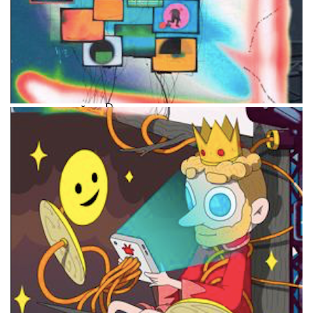
Создатели самых интересных образов
смогут выставить свои работы
на международном фестивале дизайна
и цифрового искусства OFFF Moscow*
и выиграют приглашение на три недели
в Гридчинхолл, одну из первых арт-
резиденций в России.
Шорт-лист претендентов на победу
составят арт-критик Александр Буренков,
руководитель арт-проектов RDI Creative
Марина Виноградова
и мультидисциплинарная художница
Алиса
Горшенина
. В финале концептуальная
художница Эллен Шейдлин вместе
с основателем фестиваля OFFF Moscow
Гектором Аюсо, директором Гридчинхолла