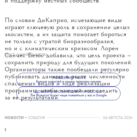
и поддержку местных сообществ.
По словам ДиКаприо, исчезающие виды
играют ключевую роль в сохранении целых
экосистем, а их защита помогает бороться
не только с утратой биоразнообразия,
но и с климатическим кризисом. Лорен
Санчес Безос добавила, что цель проекта —
ТЕКСТ:
МАРИЯ УШАКОВА
сохранить природу для будущих поколений.
Организаторы также пообещали регулярно
публиковать данные о росте численности
THE BLUEPRINT NEWS
Больше новостей в нашем телеграм-канале
спасаемых видов и ходе реализации
программы, чтобы каждый мог следить
ДОБАВИТЬ НАС В ИСТОЧНИКИ GOOGLE
The Blueprint будет чаще появляться у вас в Google
за ее результатами.
НОВОСТИ
•
СОБЫТИЯ
06 АВГУСТА 2026
T