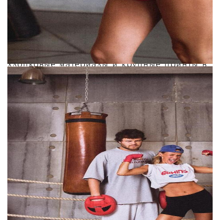
За дизайн отвечала сама Мурашкина
вместе с арт-директором бренда Юлией
Боровик и дизайнером Аленой Кунц. По
словам Карины, главные отличия новой
линейки от других похожих брендов —
хлопковые материалы и крупные принты в
эстетике 90-х вместо привычного
минимализма:
«
Мы не заморачиваемся над тем, чтобы это
было очень необычно или чтобы это были
очень сложные изделия. Нам важно, чтобы
вещи были простыми, носибельными и
доступными. И отличие в том, что это не
просто бренд, а это именно "бренд-
подружка", это "бренд-соседка", это "бренд
твой близкий друг", в котором максимально
комфортно
»,
— рассказала Мурашкина.