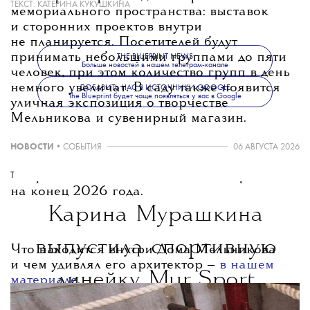
ТЕКСТ:
КАТЕРИНА КУКУШКИНА
мемориального пространства: выставок
и сторонних проектов внутри
не планируется. Посетителей будут
принимать небольшими группами до пяти
THE BLUEPRINT NEWS
Больше новостей в нашем телеграм-канале
человек, при этом количество групп в день
немного увеличат. В саду также появится
ДОБАВИТЬ НАС В ИСТОЧНИКИ GOOGLE
The Blueprint будет чаще появляться у вас в Google
уличная экспозиция о творчестве
Мельникова и сувенирный магазин.
НОВОСТИ
•
СОБЫТИЯ
06 АВГУСТА 2026
Открытие для посетителей запланировано
T
на конец 2026 года.
Карина Мурашкина
выпустила спортивную
Что находится внутри Дома Мельникова
и чем удивлял его архитектор —
в нашем
линейку Mur Sport
материале.