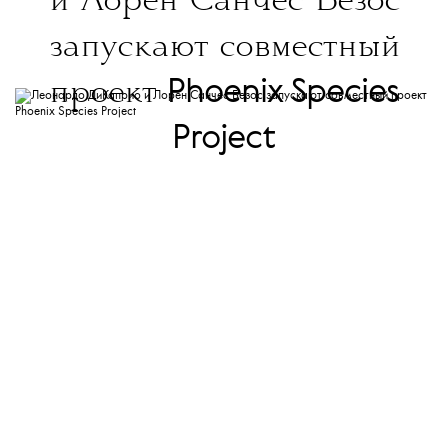
и Лорен Санчес Безос
запускают совместный
Phoenix Species
проект
Project