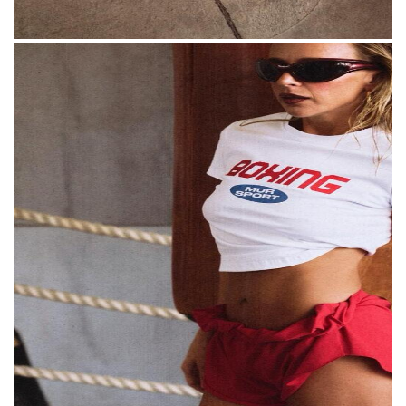
Блогер Карина Мурашкина представила
свою первую спортивную линейку Mur
Sport — в нее вошли хлопковые майки,
шорты и другие базовые вещи.
По словам
Мурашкиной, идея появилась после того,
как полтора года назад она сама начала
заниматься спортом, похудела и привела
свое тело в хорошую форму. Позже она
увлеклась боксом, и вокруг этой темы
сформировалось сообщество, что
подтолкнуло команду к запуску новой
категории одежды.