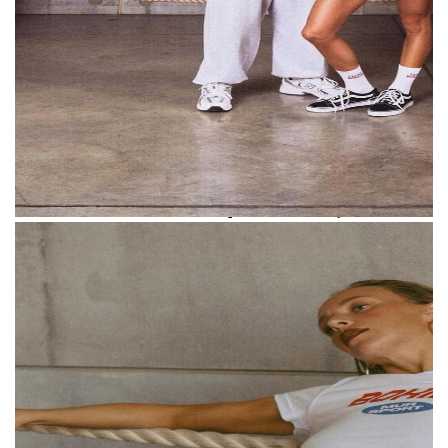
Запуск омрачил конфликт с журналисткой
Мадонной Мур. 1 августа она обвинила
Карину Мурашкину в плагиате, заявив
о том, что название и логотип бренда
очень похожи на ее собственные.
В разговоре с The Blueprint Мурашкина
отметила, что о запуске ее бренда Мадонне
было известно еще в прошлом году,
а в декабре они детально обсудили этот
вопрос. Тогда Мур попросила Карину
изменить шрифт логотипа — та выполнила
Слева — логотип бренда Карины
это условие, и сейчас считает обвинения
Мурашкиной;
справа — логотип бренда Мадонны Мур
в плагиате необоснованными.
Мадонна Мур предоставила The Blueprint
документы, касательно регистрации
товарного знака Mur.
Первый документ —
свидетельство № 1237063 от 1 июля 2026