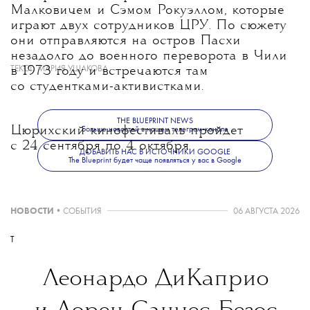
Малковичем и Сэмом Рокуэллом, которые
играют двух сотрудников ЦРУ. По сюжету
они отправляются на остров Пасхи
незадолго до военного переворота в Чили
ТЕКСТ:
МАРИЯ УШАКОВА
в 1973 году и встречаются там
со студентками-активистками.
THE BLUEPRINT NEWS
Цюрихский кинофестиваль пройдет
Больше новостей в нашем телеграм-канале
с 24 сентября по 4 октября.
ДОБАВИТЬ НАС В ИСТОЧНИКИ GOOGLE
The Blueprint будет чаще появляться у вас в Google
НОВОСТИ
•
СОБЫТИЯ
06 АВГУСТА 2026
T
Леонардо ДиКаприо