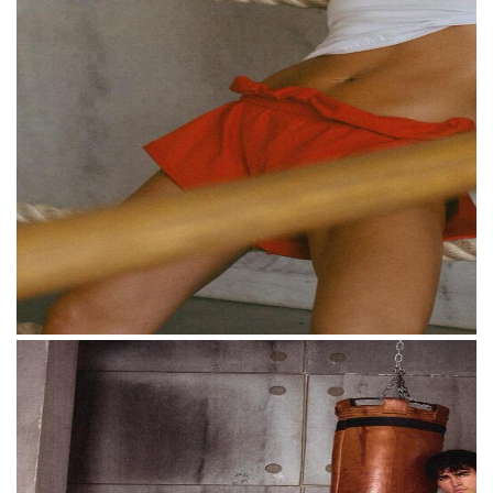
года на знак «mur». Регистрация охватывает
ювелирные изделия и часы,
телекоммуникации, производство
видеоконтента, услуги дизайна и онлайн-
соцсети. Одежда в этот перечень не входит.
Второй документ — заявка на классы,
связанные с одеждой, обувью и
аксессуарами. Она была подана 9 декабря
2025 года и на момент публикации
находится на рассмотрении.
Карина Мурашкина тоже подала заявку на
регистрацию товарного знака по классу
одежды, но спустя несколько месяцев — 2
августа 2026 года.