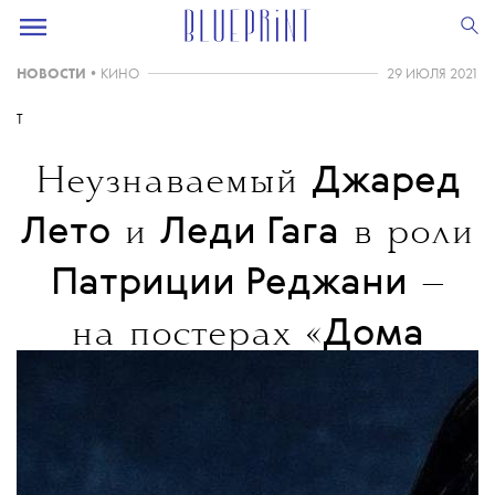
НОВОСТИ
•
КИНО
29 ИЮЛЯ 2021
T
Джаред
Неузнаваемый
Лето
Леди Гага
и
в роли
Патриции Реджани
—
Дома
на постерах «
Гуччи
»